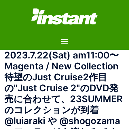
コ
ン
テ
ン
ツ
ト
へ
グ
ス
2023.7.22(Sat) am11:00〜
ル
キ
メ
ッ
Magenta / New Collection
ニ
プ
待望のJust Cruise2作目
ュ
ー
の"Just Cruise 2"のDVD発
売に合わせて、23SUMMER
のコレクションが到着
@luiaraki や @shogozama