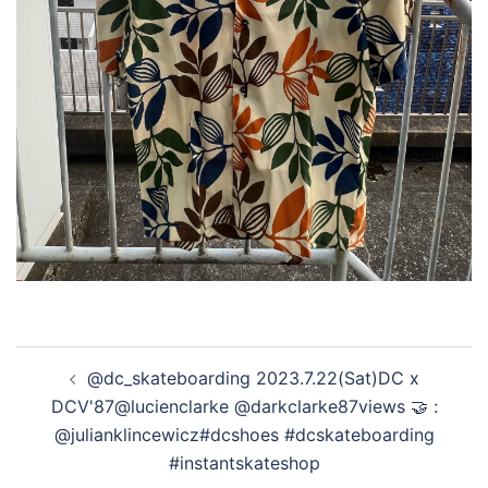
投
@dc_skateboarding 2023.7.22(Sat)DC x
稿
DCV'87@lucienclarke @darkclarke87views 🤝 :
ナ
@julianklincewicz#dcshoes #dcskateboarding
ビ
#instantskateshop
ゲ