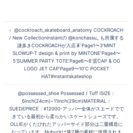
す
投
@cockroach_skateboard_anatomy COCKROACH
稿
る
/ New Collectioninstantの @konchassu_ も所属する
ナ
謎多きCOCKROACHが入店🪳'Page1〜3'MINT
ビ
SLOWUP-T design & print by MINTONE'Page4〜
ゲ
5'SUMMER PARTY TOTE'Page6〜8'蜚CAP & OG
ー
LOGO JET CAP'Page9〜10'C POCKET
シ
HAT#instantskateshop
ョ
ン
@possessed_shoe Possessed / Tuff iSIZE：
6inch(24cm)~11inch(29cm)MATERIAL：
SUEDEPRICE：¥12000-アッパー全体がスエードでで
きている最初から柔らかいスケートシューズです。
OLLIEがくたびれたアッパーサイド部分は二重構造に
なっています。Nubuckは第2層の素材に使用されま