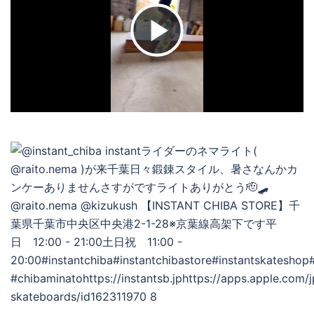
ビ
デ
オ
を
再
生