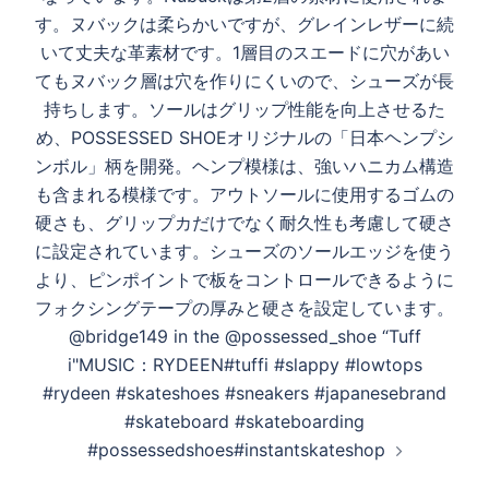
す。ヌバックは柔らかいですが、グレインレザーに続
いて丈夫な革素材です。1層目のスエードに穴があい
てもヌバック層は穴を作りにくいので、シューズが長
持ちします。ソールはグリップ性能を向上させるた
め、POSSESSED SHOEオリジナルの「日本ヘンプシ
ンボル」柄を開発。ヘンプ模様は、強いハニカム構造
も含まれる模様です。アウトソールに使用するゴムの
硬さも、グリップカだけでなく耐久性も考慮して硬さ
に設定されています。シューズのソールエッジを使う
より、ピンポイントで板をコントロールできるように
フォクシングテープの厚みと硬さを設定しています。
@bridge149 in the @possessed_shoe “Tuff
i"MUSIC：RYDEEN#tuffi #slappy #lowtops
#rydeen #skateshoes #sneakers #japanesebrand
#skateboard #skateboarding
#possessedshoes#instantskateshop