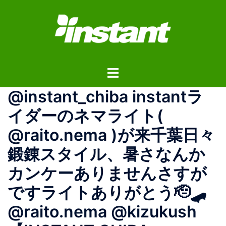
コ
ン
テ
ン
ツ
ト
へ
グ
ス
@instant_chiba instantラ
ル
キ
メ
ッ
イダーのネマライト(
ニ
プ
@raito.nema )が来千葉日々
ュ
ー
鍛錬スタイル、暑さなんか
カンケーありませんさすが
ですライトありがとう🫡🛹
@raito.nema @kizukush