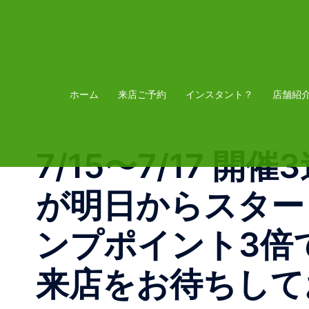
コ
ン
テ
ン
ツ
ホーム
来店ご予約
インスタント？
店舗紹
へ
ス
7/15〜7/17 
キ
ッ
が明日からスター
プ
ンプポイント3倍
来店をお待ちしておりま