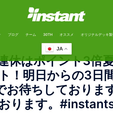
介
ブログ
チーム
30TH
オススメ
オリジナルデッキ製
JA
開催3連休はポイント3倍️
ト！明日からの3日
でお待ちしておりま
す。#instantsk