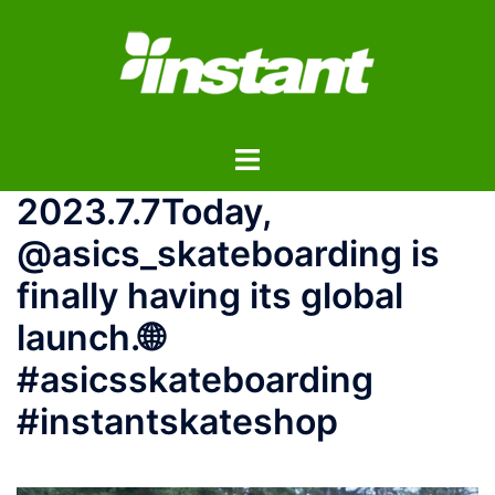
コ
ン
テ
ン
ツ
ト
へ
グ
ス
2023.7.7Today,
ル
キ
メ
ッ
@asics_skateboarding is
ニ
プ
finally having its global
ュ
ー
launch.🌐
#asicsskateboarding
#instantskateshop