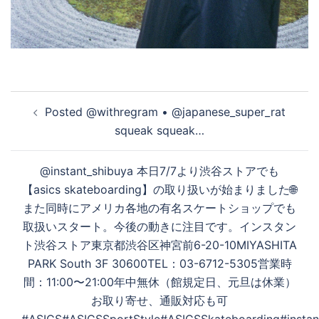
投
Posted @withregram • @japanese_super_rat
稿
squeak squeak…
ナ
ビ
@instant_shibuya 本日7/7より渋谷ストアでも
ゲ
【asics skateboarding】の取り扱いが始まりました🌐
ー
また同時にアメリカ各地の有名スケートショップでも
シ
取扱いスタート。今後の動きに注目です。インスタン
ョ
ト渋谷ストア東京都渋谷区神宮前6-20-10MIYASHITA
ン
PARK South 3F 30600TEL：03-6712-5305営業時
間：11:00〜21:00年中無休（館規定日、元旦は休業）
お取り寄せ、通販対応も可
#ASICS#ASICSSportStyle#ASICSSkateboarding#instan