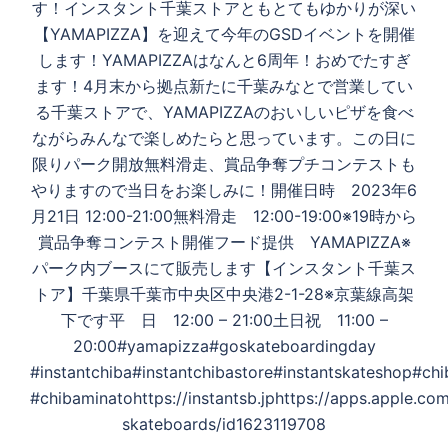
ー
す！インスタント千葉ストアともとてもゆかりが深い
シ
【YAMAPIZZA】を迎えて今年のGSDイベントを開催
ョ
します！YAMAPIZZAはなんと6周年！おめでたすぎ
ン
ます！4月末から拠点新たに千葉みなとで営業してい
る千葉ストアで、YAMAPIZZAのおいしいピザを食べ
ながらみんなで楽しめたらと思っています。この日に
限りパーク開放無料滑走、賞品争奪プチコンテストも
やりますので当日をお楽しみに！開催日時 2023年6
月21日 12:00-21:00無料滑走 12:00-19:00※19時から
賞品争奪コンテスト開催フード提供 YAMAPIZZA※
パーク内ブースにて販売します【インスタント千葉ス
トア】千葉県千葉市中央区中央港2-1-28※京葉線高架
下です平 日 12:00 – 21:00土日祝 11:00 –
20:00#yamapizza#goskateboardingday
#instantchiba#instantchibastore#instantskateshop#chi
#chibaminatohttps://instantsb.jphttps://apps.apple.com
skateboards/id1623119708