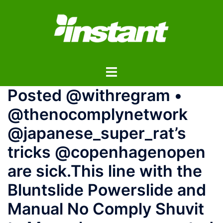
コ
ン
テ
ン
ツ
ト
へ
グ
ス
️‍️‍️‍Posted @withregram •
ル
キ
メ
ッ
@thenocomplynetwork
ニ
プ
@japanese_super_rat’s
ュ
ー
tricks @copenhagenopen
are sick.This line with the
Bluntslide Powerslide and
Manual No Comply Shuvit