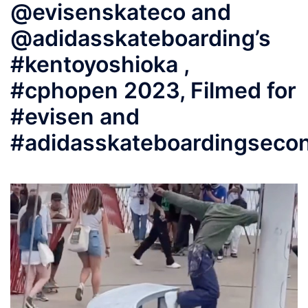
@evisenskateco and
@adidasskateboarding’s
#kentoyoshioka ,
#cphopen 2023, Filmed for
#evisen and
#adidasskateboardingseco