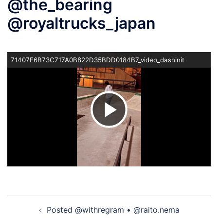
@the_bearing
@royaltrucks_japan
71407E6B73C717A0B822D35BDD0184B7_video_dashinit
ビ
デ
オ
投
Posted @withregram • @raito.nema
稿