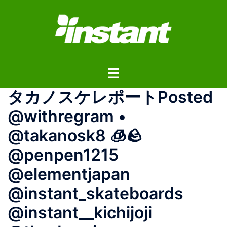
コ
ン
テ
ン
ツ
ト
へ
グ
ス
タカノスケレポートPosted
ル
キ
メ
ッ
@withregram •
ニ
プ
@takanosk8 🧊🪨
ュ
ー
@penpen1215
@elementjapan
@instant_skateboards
@instant__kichijoji