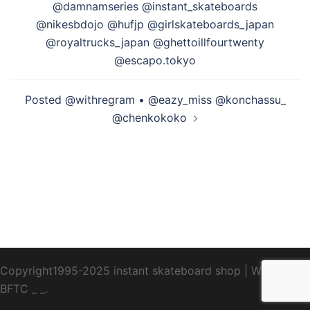
を
@damnamseries @instant_skateboards
ナ
@nikesbdojo @hufjp @girlskateboards_japan
ビ
@royaltrucks_japan @ghettoillfourtwenty
ゲ
再
@escapo.tokyo
ー
シ
Posted @withregram • @eazy_miss @konchassu_
生
ョ
@chenkokoko
ン
す
る
Copyright1995-2025 instant skateboard shop
|
WebDesign
BFTC
_ _.