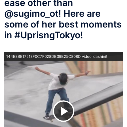
ease other than
@sugimo_ot! Here are
some of her best moments
in #UprisngTokyo!
144E8BE17518F0C7F028DB39B25C808D_video_dashinit
ビ