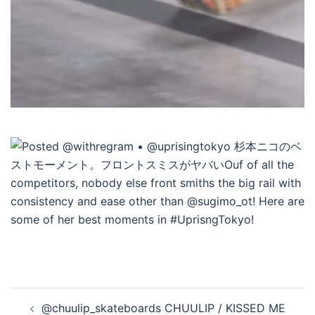
デ
オ
を
再
生
す
投
@chuulip_skateboards CHUULIP / KISSED ME