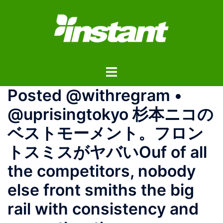
コ
ン
テ
ン
ツ
ト
へ
グ
ス
Posted @withregram •
ル
キ
メ
ッ
@uprisingtokyo 杉本ニコの
ニ
プ
ベストモーメント。フロン
ュ
ー
トスミスがヤバいOuf of all
the competitors, nobody
else front smiths the big
rail with consistency and