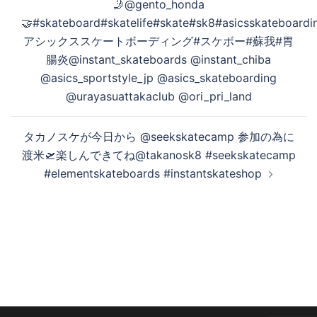
🤳@gento_honda
ビ
🤝️‍#skateboard#skatelife#skate#sk8#asicsskateboar
ゲ
アシックススケートボーディング#スケボー#蘇我#胃
ー
腸炎@instant_skateboards @instant_chiba
シ
@asics_sportstyle_jp @asics_skateboarding
ョ
@urayasuattakaclub @ori_pri_land
ン
タカノスケが今日から @seekskatecamp 参加の為に
渡米🛫楽しんできてね@takanosk8 #seekskatecamp
#elementskateboards #instantskateshop