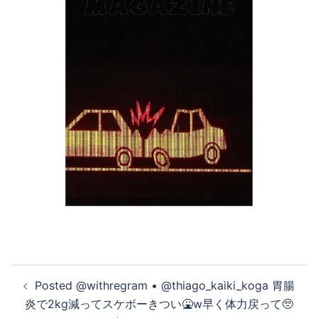
投
️‍️‍️‍Posted @withregram • @thiago_kaiki_koga 胃腸
稿
炎で2kg減ってスケボーきつい🤮w早く体力戻って🥺
ナ