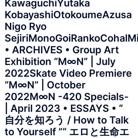
KawaguchiYutaka
KobayashiOtokoumeAzusa
Nigo Ryo
SejiriMonoGoiRankoCohalM
• ARCHIVES • Group Art
Exhibition “M∞N” | July
2022Skate Video Premiere
“M∞N” | October
2022M∞N -420 Specials-
| April 2023 • ESSAYS • “
自分を知ろう / How to Talk
to Yourself ”“ エロと生命エ