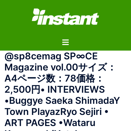
コ
ン
テ
ン
ツ
ト
へ
グ
ス
@sp8cemag SP∞CE
ル
キ
メ
ッ
Magazine vol.00サイズ：
ニ
プ
A4ページ数：78価格：
ュ
ー
2,500円• INTERVIEWS
•Buggye Saeka ShimadaY
Town PlayazRyo Sejiri •
ART PAGES •Wataru