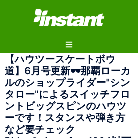
コ
ン
テ
ン
ツ
ト
へ
グ
ス
【ハウツースケートボウ
ル
キ
メ
ッ
道】6月号更新🕶那覇ローカ
ニ
プ
ルのショップライダー"シン
ュ
ー
タロー"によるスイッチフロ
ントビッグスピンのハウツ
ーです！スタンスや弾き方
など要チェック