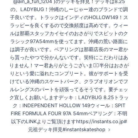
@ain_a_fun_1204 )のデッキを拝見！デッキは8.25
ョ
の、LADYBUG！沖縄のしーじゃー達のブランドで調
ン
子良いです。トラックはインディのHOLLOW149！ス
ラッピーを良くするので交換頻度は高めです。ウィー
ルは那覇スタッフカイセイのおさがりでスピットのク
ラシック97A54mmを使ってます。沖縄の荒い路面に
は調子が良いです。ベアリングは那覇店長のマー君か
ら貰ったやつで分かんないです。笑特にこだわりはあ
りません！マー君ありがとうございます🏼半分はおさが
りという愛に溢れたコンプリート。彼がサポートを受
けている沖縄のスケートパーク、クラブオリオンでフ
ルレングスのパートを頑張ってるそうです。要チェッ
ク宜しくお願いしますデッキ：LADYBUG 8.25トラッ
ク：INDEPENDENT HOLLOW 149ウィール：SPIT
FIRE FORMULA FOUR 97A 54mmベアリング：不明
以下のLINKよりご覧頂けますhttps://instants.co.jp#
元祖デッキ拝見#instantskateshop