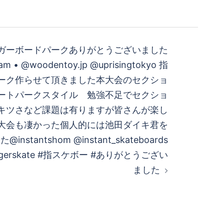
ガーボードパークありがとうございました
am • @woodentoy.jp @uprisingtokyo 指
゚ーク作らせて頂きました️本大会のセクショ
ートパークスタイル 勉強不足でセクショ
キツさなど課題は有りますが皆さんが楽し
本大会も凄かった個人的には池田ダイキ君を
nstantshom @instant_skateboards
fingerskate #指スケボー #ありがとうござい
ました