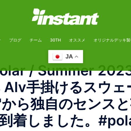
介
ブログ
チーム
30TH
オススメ
オリジナルデッキ製
JA
olar / Summer 202
ontus Alv手掛ける
ar"から独自のセン
しました。#polars