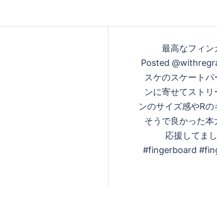
最高なフィン
Posted @withregr
スケのスケートハ
ンに寄せてストリ
ンのサイズ感やRの
そうで良かった
応援してました@i
#fingerboard #