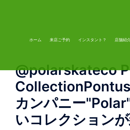
コ
ン
テ
ン
ツ
ホーム
来店ご予約
インスタント？
店舗紹
へ
ス
@polarskateco P
キ
ッ
CollectionP
プ
カンパニー"Pol
いコレクションが到着