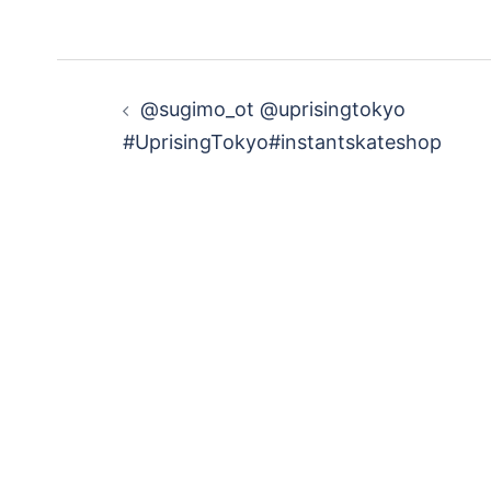
投
@sugimo_ot @uprisingtokyo
稿
#UprisingTokyo#instantskateshop
ナ
ビ
ゲ
ー
シ
ョ