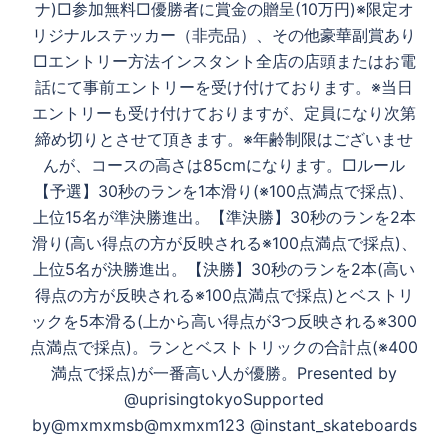
ン
ナ)□参加無料□優勝者に賞金の贈呈(10万円)※限定オ
リジナルステッカー（非売品）、その他豪華副賞あり
□エントリー方法インスタント全店の店頭またはお電
話にて事前エントリーを受け付けております。※当日
エントリーも受け付けておりますが、定員になり次第
締め切りとさせて頂きます。※年齢制限はございませ
んが、コースの高さは85cmになります。□ルール
【予選】30秒のランを1本滑り(※100点満点で採点)、
上位15名が準決勝進出。【準決勝】30秒のランを2本
滑り(高い得点の方が反映される※100点満点で採点)、
上位5名が決勝進出。【決勝】30秒のランを2本(高い
得点の方が反映される※100点満点で採点)とベストリ
ックを5本滑る(上から高い得点が3つ反映される※300
点満点で採点)。ランとベストトリックの合計点(※400
満点で採点)が一番高い人が優勝。Presented by
@uprisingtokyoSupported
by@mxmxmsb@mxmxm123 @instant_skateboards