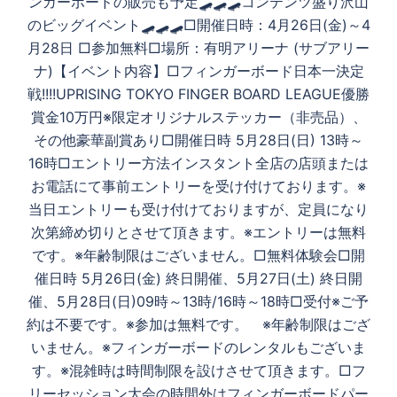
ンガーボードの販売も予定🛹🛹🛹コンテンツ盛り沢山
のビッグイベント🛹🛹🛹□開催日時：4月26日(金)～4
月28日 □参加無料□場所：有明アリーナ (サブアリー
ナ)【イベント内容】□フィンガーボード日本一決定
戦!!!!UPRISING TOKYO FINGER BOARD LEAGUE優勝
賞金10万円※限定オリジナルステッカー（非売品）、
その他豪華副賞あり□開催日時 5月28日(日) 13時～
16時□エントリー方法インスタント全店の店頭または
お電話にて事前エントリーを受け付けております。※
当日エントリーも受け付けておりますが、定員になり
次第締め切りとさせて頂きます。※エントリーは無料
です。※年齢制限はございません。□無料体験会□開
催日時 5月26日(金) 終日開催、5月27日(土) 終日開
催、5月28日(日)09時～13時/16時～18時□受付※ご予
約は不要です。※参加は無料です。 ※年齢制限はござ
いません。※フィンガーボードのレンタルもございま
す。※混雑時は時間制限を設けさせて頂きます。□フ
リーセッション大会の時間外はフィンガーボードパー