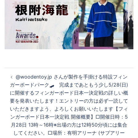
投
@woodentoy.jp さんが製作を手掛ける特設フィン
稿
ガーボードパーク🛹 完成まであともう少し5/28(日)
ナ
に開催するフィンガーボード日本一決定戦の詳しい概
ビ
要を発表いたします！エントリーの方は必ず一読して
ゲ
いただきますよう、よろしくお願いいたします【フィ
ー
ンガーボード日本一決定戦 開催概要】□開催日時：5
シ
月28日 13時～16時※出場の方は12時50分頃には集合
ョ
してください。□場所：有明アリーナ (サブアリー