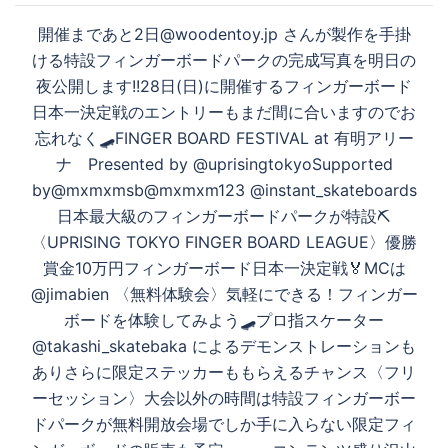
開催まであと2日@woodentoy.jp さんが製作を手掛
ける特設フィンガーボードパークの完成写真を明日の
夜公開します!!28日(日)に開催するフィンガーボード
日本一決定戦のエントリーもまだ間に合いますのでお
忘れなく🛹FINGER BOARD FESTIVAL at 有明アリー
ナ Presented by @uprisingtokyoSupported
by@mxmxmsb@mxmxm123 @instant_skateboards
日本最大級のフィンガーボードパークが特設⛏
〈UPRISING TOKYO FINGER BOARD LEAGUE〉優勝
賞金10万円フィンガーボード日本一決定戦🏅MCは
@jimabien 〈無料体験会〉気軽にできる！フィンガー
ボードを体験してみよう️🛹プロ指スケーター
@takashi_skatebaka によるデモンストレーションも
ありさらに限定ステッカーももらえるチャンス〈フリ
ーセッション〉大会以外の時間は特設フィンガーボー
ドパークが無料開放会場でしか手に入らない限定フィ