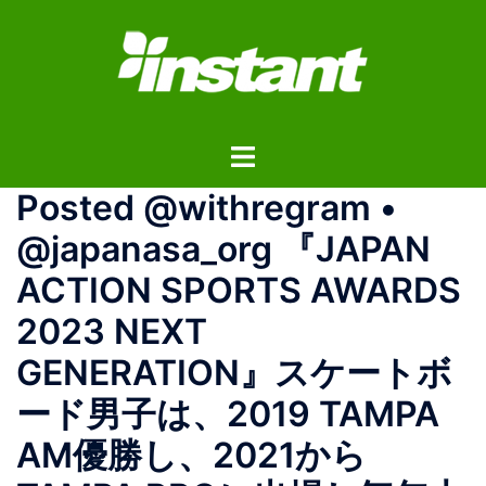
コ
ン
テ
ン
ツ
ト
へ
グ
ス
Posted @withregram •
ル
キ
メ
ッ
@japanasa_org 『JAPAN
ニ
プ
ACTION SPORTS AWARDS
ュ
ー
2023 NEXT
GENERATION』スケートボ
ード男子は、2019 TAMPA
AM優勝し、2021から