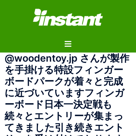
コ
ン
テ
ン
ツ
ト
へ
グ
ス
@woodentoy.jp さんが製作
ル
キ
メ
ッ
を手掛ける特設フィンガー
ニ
プ
ボードパークが着々と完成
ュ
ー
に近づいていますフィンガ
ーボード日本一決定戦も
続々とエントリーが集まっ
てきました引き続きエント