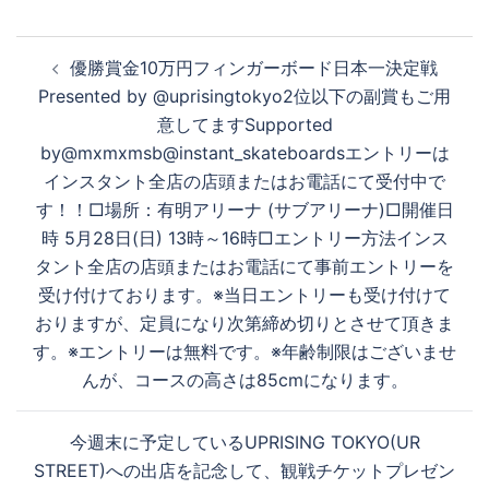
投
優勝賞金10万円フィンガーボード日本一決定戦
稿
Presented by @uprisingtokyo2位以下の副賞もご用
ナ
意してますSupported
ビ
by@mxmxmsb@instant_skateboardsエントリーは
ゲ
インスタント全店の店頭またはお電話にて受付中で
ー
す！！□場所：有明アリーナ (サブアリーナ)□開催日
シ
時 5月28日(日) 13時～16時□エントリー方法インス
ョ
タント全店の店頭またはお電話にて事前エントリーを
ン
受け付けております。※当日エントリーも受け付けて
おりますが、定員になり次第締め切りとさせて頂きま
す。※エントリーは無料です。※年齢制限はございませ
んが、コースの高さは85cmになります。
今週末に予定しているUPRISING TOKYO(UR
STREET)への出店を記念して、観戦チケットプレゼン