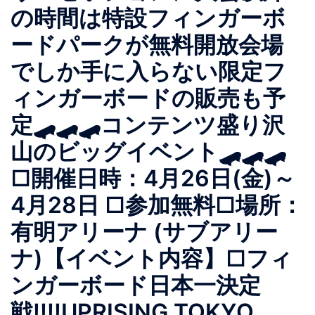
の時間は特設フィンガーボ
ードパークが無料開放会場
でしか手に入らない限定フ
ィンガーボードの販売も予
定🛹🛹🛹コンテンツ盛り沢
山のビッグイベント🛹🛹🛹
□開催日時：4月26日(金)～
4月28日 □参加無料□場所：
有明アリーナ (サブアリー
ナ)【イベント内容】□フィ
ンガーボード日本一決定
戦!!!!UPRISING TOKYO