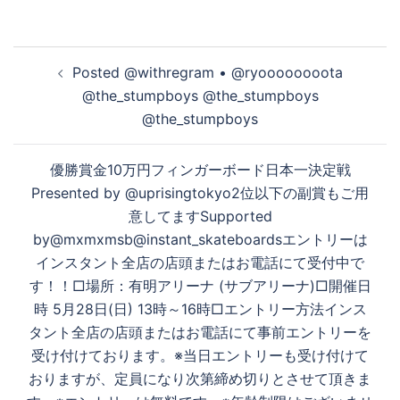
投
Posted @withregram • @ryoooooooota
稿
@the_stumpboys @the_stumpboys
ナ
@the_stumpboys
ビ
ゲ
優勝賞金10万円フィンガーボード日本一決定戦
ー
Presented by @uprisingtokyo2位以下の副賞もご用
シ
意してますSupported
ョ
by@mxmxmsb@instant_skateboardsエントリーは
ン
インスタント全店の店頭またはお電話にて受付中で
す！！□場所：有明アリーナ (サブアリーナ)□開催日
時 5月28日(日) 13時～16時□エントリー方法インス
タント全店の店頭またはお電話にて事前エントリーを
受け付けております。※当日エントリーも受け付けて
おりますが、定員になり次第締め切りとさせて頂きま