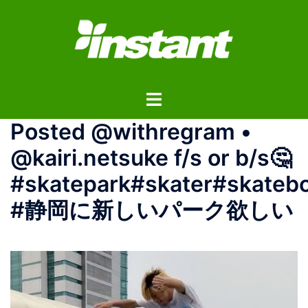
コ
ン
テ
ン
ツ
ト
へ
グ
ス
Posted @withregram •
ル
キ
メ
ッ
@kairi.netsuke f/s or b/s🤔
ニ
プ
#skatepark#skater#skateb
ュ
ー
#静岡に新しいパーク欲しい