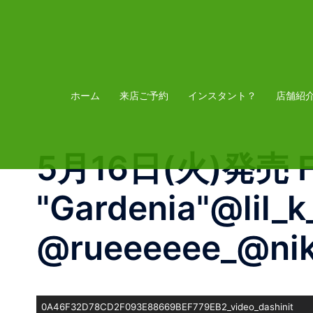
コ
ン
テ
ン
ツ
ホーム
来店ご予約
インスタント？
店舗紹
へ
ス
5月16日(火)発売 Fly
キ
ッ
"Gardenia"@lil_
プ
@rueeeeee_@nike
0A46F32D78CD2F093E88669BEF779EB2_video_dashinit