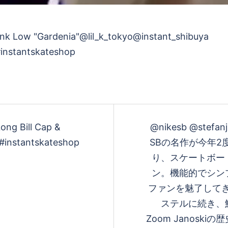
す
る
ong Bill Cap &
@nikesb @stefanj
s#instantskateshop
SBの名作が今年2度
り、スケートボー
ン。機能的でシン
ファンを魅了してきた
ステルに続き、鮮
Zoom Janos