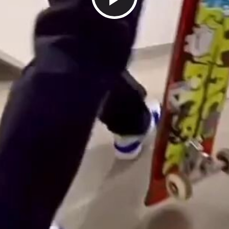
デ
オ
を
再
生