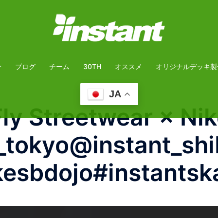
介
ブログ
チーム
30TH
オススメ
オリジナルデッキ製
JA
 Streetwear × Nik
k_tokyo@instant_sh
sbdojo#instantska