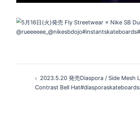
投
2023.5.20 発売Diaspora / Side Mesh L
稿
Contrast Bell Hat#diasporaskateboard
ナ
ビ
ゲ