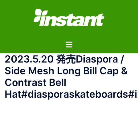
コ
ン
テ
ン
ツ
ト
へ
グ
ス
2023.5.20 発売Diaspora /
ル
キ
メ
ッ
Side Mesh Long Bill Cap &
ニ
プ
Contrast Bell
ュ
ー
Hat#diasporaskateboards#i