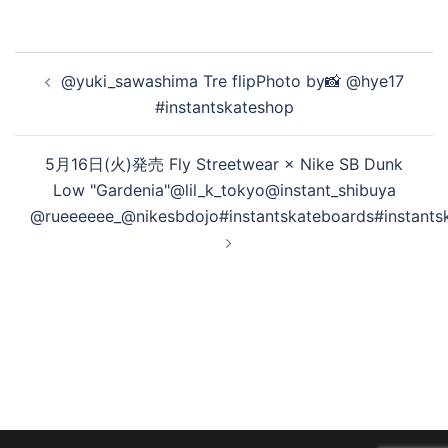
投
@yuki_sawashima Tre flipPhoto by📸 @hye17
稿
#instantskateshop
ナ
ビ
5月16日(火)発売 Fly Streetwear × Nike SB Dunk
ゲ
Low "Gardenia"@lil_k_tokyo@instant_shibuya
ー
@rueeeeee_@nikesbdojo#instantskateboards#instants
シ
ョ
ン