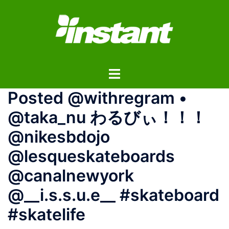
コ
ン
テ
ン
ツ
ト
へ
グ
ス
Posted @withregram •
ル
キ
メ
ッ
@taka_nu わるびぃ！！！
ニ
プ
@nikesbdojo
ュ
ー
@lesqueskateboards
@canalnewyork
@__i.s.s.u.e__ #skateboard
#skatelife