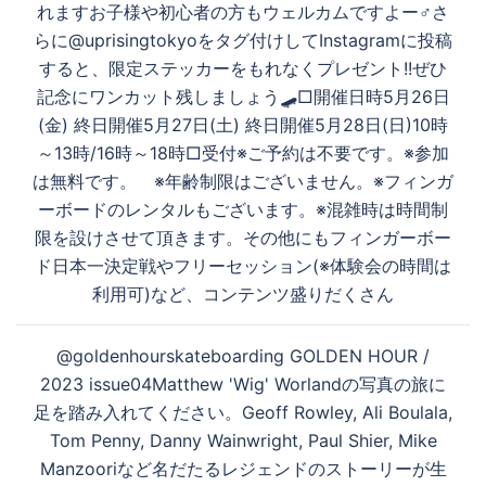
ゲ
再
れますお子様や初心者の方もウェルカムですよー‍♂️さ
ー
らに️@uprisingtokyoをタグ付けしてInstagramに投稿
シ
すると、限定ステッカーをもれなくプレゼント!!ぜひ
生
ョ
記念にワンカット残しましょう🛹️‍□開催日時5月26日
ン
(金) 終日開催5月27日(土) 終日開催5月28日(日)10時
～13時/16時～18時□受付※ご予約は不要です。※参加
す
は無料です。 ※年齢制限はございません。※フィンガ
ーボードのレンタルもございます。※混雑時は時間制
限を設けさせて頂きます。その他にもフィンガーボー
る
ド日本一決定戦やフリーセッション(※体験会の時間は
利用可)など、コンテンツ盛りだくさん
@goldenhourskateboarding GOLDEN HOUR /
2023 issue04Matthew 'Wig' Worlandの写真の旅に
足を踏み入れてください。Geoff Rowley, Ali Boulala,
Tom Penny, Danny Wainwright, Paul Shier, Mike
Manzooriなど名だたるレジェンドのストーリーが生