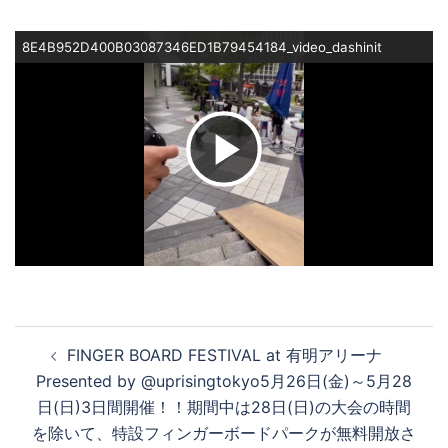
8E4B952D400B03087346ED1B79454184_video_dashinit
ビ
デ
オ
投
FINGER BOARD FESTIVAL at 有明アリーナ
稿
を
Presented by @uprisingtokyo5月26日(金)～5月28
ナ
日(日)3日間開催！！期間中は28日(日)の大会の時間
ビ
を除いて、特設フィンガーボードパークが無料開放さ