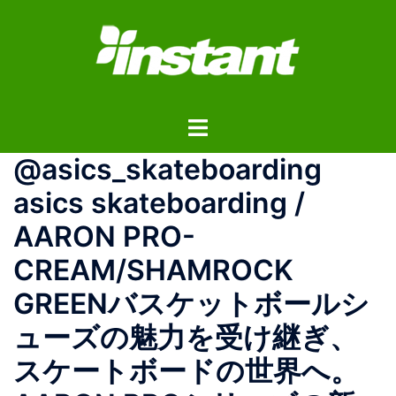
コ
ン
テ
ン
ツ
ト
へ
グ
ス
@asics_skateboarding
ル
キ
メ
ッ
asics skateboarding /
ニ
プ
AARON PRO-
ュ
ー
CREAM/SHAMROCK
GREENバスケットボールシ
ューズの魅力を受け継ぎ、
スケートボードの世界へ。