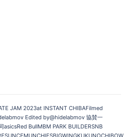
TE JAM 2023at INSTANT CHIBAFilmed
hidelabmov Edited by@hidelabmov 協賛一
asicsRed BullMBM PARK BUILDERSNB
ERESUNCEMUNCHIESBIGWINGKUKUNOCHIBOW