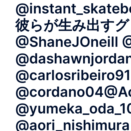
@instant_skate
彼らが生み出すグッ
@ShaneJOneill 
@dashawnjordan 
@carlosribeiro9
@cordano04@Aor
@yumeka_oda_1
@aori_nishimur