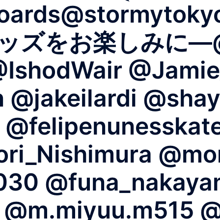
boards@stormytoky
ズをお楽しみに—@Yu
@IshodWair @Jamie
@jakeilardi @shay
1 @felipenunesskate
i_Nishimura @mom
030 @funa_nakaya
a @m.miyuu.m515 @