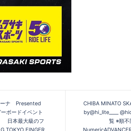
リーナ Presented
CHIBA MINATO SKA
ィンガーボードイベント
by@hi_lite____ @
！！ 日本最大級のフ
覧 ※順不同
TOKYO FINGER
NumericADVANC