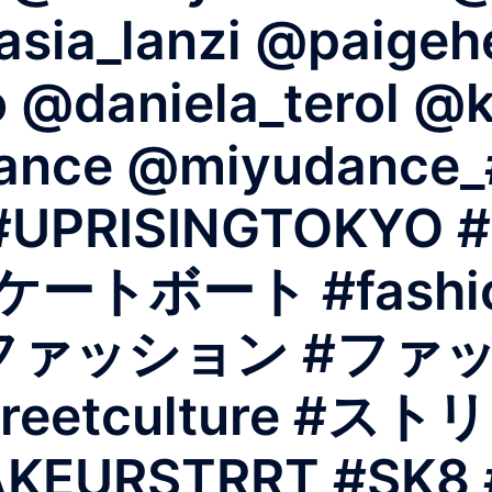
sia_lanzi @paigeh
o @daniela_terol @
dance @miyudance
o #UPRISINGTOKY
スケートボート #fashion
am #ファッション #
streetculture 
KEURSTRRT #SK8 