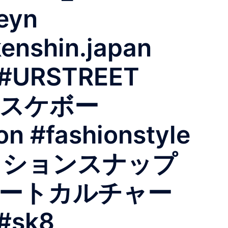
eyn
kenshin.japan
_#URSTREET
O #スケボー
 #fashionstyle
ファッションスナップ
#ストリートカルチャー
#sk8