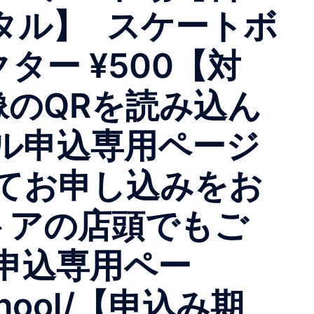
タル】 スケートボ
クター ¥500【対
像のQRを読み込ん
申込専用ページ
てお申し込みをお
の店頭でもご
申込専用ペー
/school/【申込み期