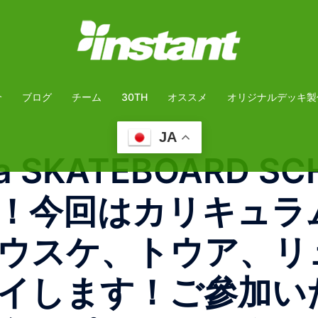
介
ブログ
チーム
30TH
オススメ
オリジナルデッキ製
JA
buya SKATEBOARD
！今回はカリキュラ
ウスケ、トウア、リ
゙イします！ご參加い