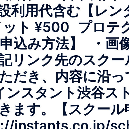
 ※施設利用代含む【レン
メット ¥500 プロテ
【申込み方法】 ・画
下記リンク先のスクール
ただき、内容に沿っ
インスタント渋谷ストア
゙きます。【スクール
://instants.co.jp