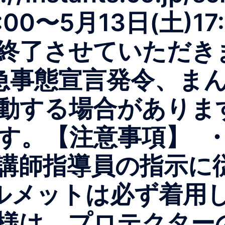
:00〜5月13日(土)1
終了させていただ
緊急事態宣言発令、ま
動する場合がありま
ます。【注意事項】 
講師指導員の指示に
メットは必ず着用し
様は、プロテクター