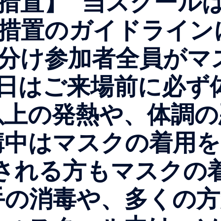
防止措置】 当スクール
止措置のガイドライン
に分け参加者全員が
はご来場前に必ず
度以上の発熱や、体調
講中はマスクの着用
される方もマスクの
手の消毒や、多くの方