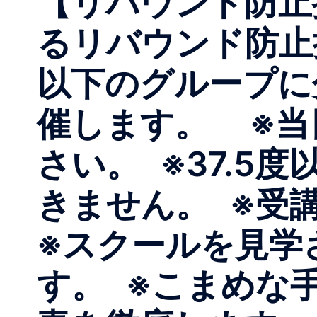
【リバウンド
るリバウンド防
以下のグループ
催します。 ※当日
さい。 ※37.5
きません。 ※受
※スクールを見学
す。 ※こまめな