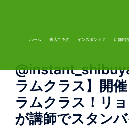
コ
ン
テ
ン
ツ
ホーム
来店ご予約
インスタント？
店舗紹
へ
ス
@instant_shi
キ
ッ
ラムクラス】開催
プ
ラムクラス！リョ
が講師でスタンハ