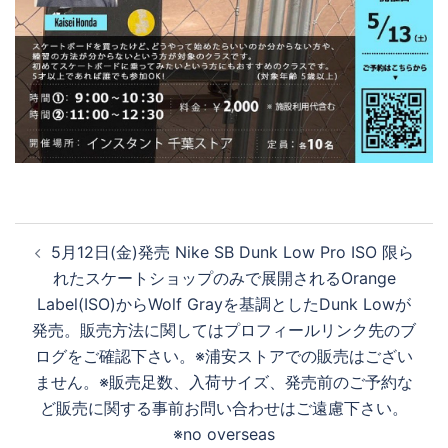
投
5月12日(金)発売 Nike SB Dunk Low Pro ISO 限ら
稿
れたスケートショップのみで展開されるOrange
ナ
Label(ISO)からWolf Grayを基調としたDunk Lowが
ビ
発売。販売方法に関してはプロフィールリンク先のブ
ゲ
ログをご確認下さい。※浦安ストアでの販売はござい
ー
ません。※販売足数、入荷サイズ、発売前のご予約な
シ
ど販売に関する事前お問い合わせはご遠慮下さい。
ョ
※no overseas