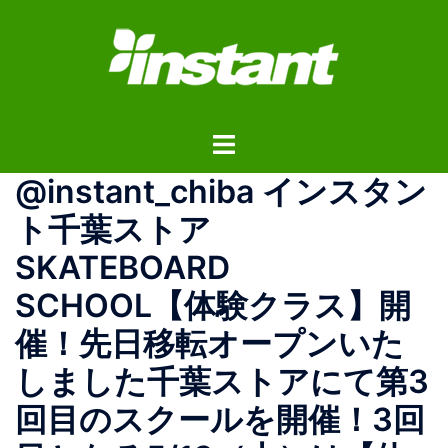
コ
ン
テ
ン
ツ
ト
へ
グ
ス
@instant_chiba インスタン
ル
キ
メ
ッ
ト千葉ストア
ニ
プ
SKATEBOARD
ュ
ー
SCHOOL【体験クラス】開
催！先日移転オープンいた
しました千葉ストアにて第3
回目のスクールを開催！3回