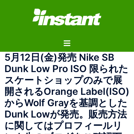
コ
ン
テ
ン
ツ
ト
へ
グ
ス
5月12日(金)発売 Nike SB
ル
キ
メ
ッ
Dunk Low Pro ISO 限られた
ニ
プ
スケートショップのみで展
ュ
ー
開されるOrange Label(ISO)
からWolf Grayを基調とした
Dunk Lowが発売。販売方法
に関してはプロフィールリ