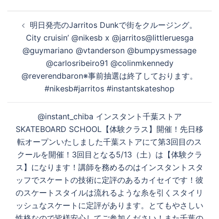
投
明日発売のJarritos Dunkで街をクルージング。
稿
City cruisin’ @nikesb x @jarritos@littleruesga
ナ
@guymariano @vtanderson @bumpysmessage
ビ
@carlosribeiro91 @colinmkennedy
ゲ
@reverendbaron※事前抽選は終了しております。
ー
#nikesb#jarritos #instantskateshop
シ
ョ
@instant_chiba インスタント千葉ストア
ン
SKATEBOARD SCHOOL【体験クラス】開催！先日移
転オープンいたしました千葉ストアにて第3回目のス
クールを開催！3回目となる5/13（土）は【体験クラ
ス】になります！講師を務めるのはインスタントスタ
ッフでスケートの技術に定評のあるカイセイです！彼
のスケートスタイルは流れるような糸を引くスタイリ
ッシュなスケートに定評があります。とてもやさしい
性格なので皆様安心してご参加ください！また千葉の