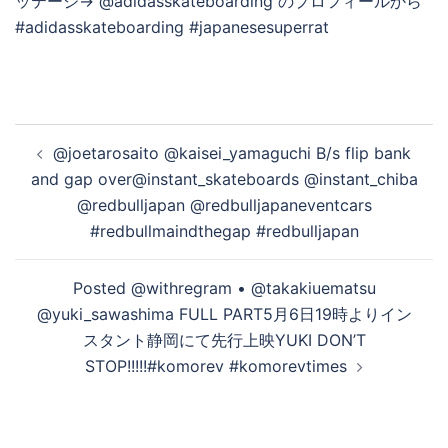
を
再
投
@joetarosaito @kaisei_yamaguchi B/s flip bank
生
稿
and gap over@instant_skateboards @instant_chiba
ナ
@redbulljapan @redbulljapaneventcars
ビ
す
#redbullmaindthegap #redbulljapan
ゲ
ー
Posted @withregram • @takakiuematsu
シ
る
@yuki_sawashima FULL PART5月6日19時よりイン
ョ
スタント静岡にて先行上映YUKI DON’T
ン
STOP!!!!!#komorev #komorevtimes