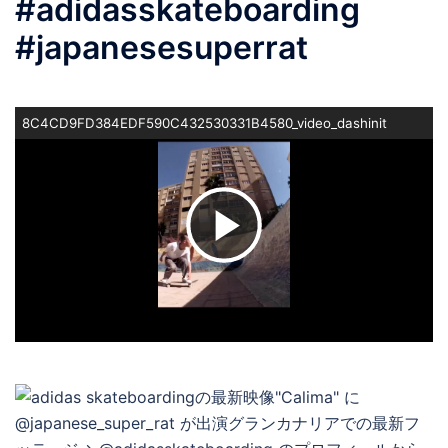
#adidasskateboarding
#japanesesuperrat
8C4CD9FD384EDF590C432530331B4580_video_dashinit
ビ
デ
オ