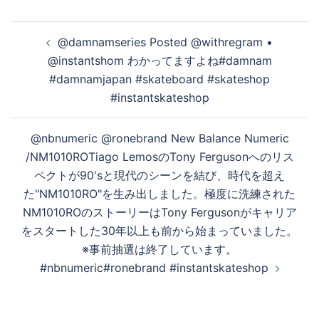
投
@damnamseries Posted @withregram •
稿
@instantshom わかってますよね#damnam
ナ
#damnamjapan #skateboard #skateshop
ビ
#instantskateshop
ゲ
ー
@nbnumeric @ronebrand New Balance Numeric
シ
/NM1010ROTiago LemosのTony Fergusonへのリス
ョ
ペクトが90'sと現代のシーンを結び、時代を超え
ン
た"NM1010RO"を生み出しました。極度に洗練された
NM1010ROのストーリーはTony Fergusonがキャリア
をスタートした30年以上も前から始まっていました。
※事前抽選は終了しています。
#nbnumeric#ronebrand #instantskateshop