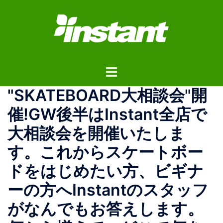
コ
ン
テ
ン
ツ
ト
へ
グ
ス
"SKATEBOARD大相談会"開
ル
キ
メ
ッ
催!GW後半はInstant全店で
ニ
プ
大相談会を開催いたしま
ュ
ー
す。これからスケートボー
ドをはじめたい方、ビギナ
ーの方へInstantのスタッフ
がなんでもお答えします。