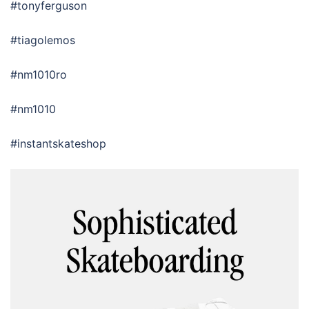
#tonyferguson
#tiagolemos
#nm1010ro
#nm1010
#instantskateshop