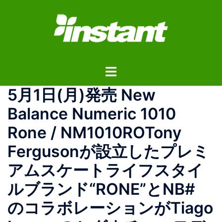
コ
ン
テ
ン
ツ
ト
へ
グ
ス
5月1日(月)発売 New
ル
キ
メ
ッ
Balance Numeric 1010
ニ
プ
Rone / NM1010ROTony
ュ
ー
Fergusonが設立したプレミ
アムスケートライフスタイ
ルブランド“RONE”とNB#
のコラボレーションがTiago