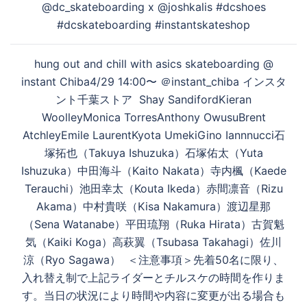
@dc_skateboarding x @joshkalis #dcshoes
ナ
#dcskateboarding #instantskateshop
ビ
ゲ
hung out and chill with asics skateboarding @
ー
instant Chiba4/29 14:00〜 ＠instant_chiba インスタ
シ
ント千葉ストア Shay SandifordKieran
ョ
WoolleyMonica TorresAnthony OwusuBrent
ン
AtchleyEmile LaurentKyota UmekiGino Iannnucci石
塚拓也（Takuya Ishuzuka）石塚佑太（Yuta
Ishuzuka）中田海斗（Kaito Nakata）寺内楓（Kaede
Terauchi）池田幸太（Kouta Ikeda）赤間凛音（Rizu
Akama）中村貴咲（Kisa Nakamura）渡辺星那
（Sena Watanabe）平田琉翔（Ruka Hirata）古賀魁
気（Kaiki Koga）高萩翼（Tsubasa Takahagi）佐川
涼（Ryo Sagawa） ＜注意事項＞先着50名に限り、
入れ替え制で上記ライダーとチルスケの時間を作りま
す。当日の状況により時間や内容に変更が出る場合も