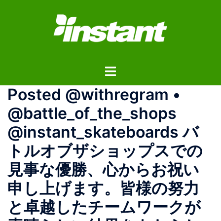
コ
ン
テ
ン
ツ
ト
へ
グ
ス
Posted @withregram •
ル
キ
メ
ッ
@battle_of_the_shops
ニ
プ
@instant_skateboards バ
ュ
ー
トルオブザショップスでの
見事な優勝、心からお祝い
申し上げます。皆様の努力
と卓越したチームワークが