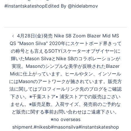
投
4月28日(金)発売 Nike SB Zoom Blazer Mid MS
稿
QS "Mason Silva" 2020年にスケートボード界きって
ナ
の称号とも言えるSOTY(スケーターオブザイヤー)に
ビ
輝いたMason SilvaとNike SBのコラボレーションが
ゲ
実現。Masonのシンプルな美学が反映されたBlazer
ー
Midに仕上がっています。ヒールやタン、インソール
シ
にはMasonのアートワークが施されています。販売方
ョ
法に関してはプロフィールリンク先のブログをご確認
ン
下さい。※千葉ストア• 浦安ストアでの販売はござい
ません。※販売足数、入荷サイズ、発売前のご予約な
ど販売に関する事前お問い合わせはご遠慮下さい。
※no overseas
shipment.#nikesb#masonsilva#instantskateshop