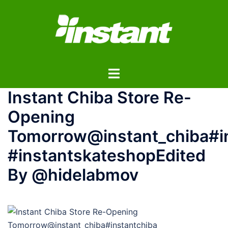
コ
ン
テ
ン
ツ
ト
へ
グ
ス
Instant Chiba Store Re-
ル
キ
メ
ッ
Opening
ニ
プ
Tomorrow@instant_chiba#i
ュ
ー
#instantskateshopEdited
By @hidelabmov