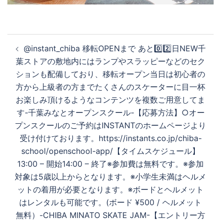
投
@instant_chiba 移転OPENまで あと0️⃣2️⃣日NEW千
稿
葉ストアの敷地内にはランプやスラッピーなどのセク
ナ
ションも配備しており、移転オープン当日は初心者の
ビ
方から上級者の方までたくさんのスケーターに目一杯
ゲ
お楽しみ頂けるようなコンテンツを複数ご用意してま
ー
す-千葉みなとオープンスクール-【応募方法】○オー
シ
プンスクールのご予約はINSTANTのホームページより
ョ
受け付けております。https://instants.co.jp/chiba-
ン
school/openschool-app/【タイムスケジュール】
13:00 – 開始14:00 – 終了※参加費は無料です。※参加
対象は5歳以上からとなります。※小学生未満はヘルメ
ットの着用が必要となります。※ボードとヘルメット
はレンタルも可能です。(ボード ¥500 / ヘルメット
無料）-CHIBA MINATO SKATE JAM-【エントリー方