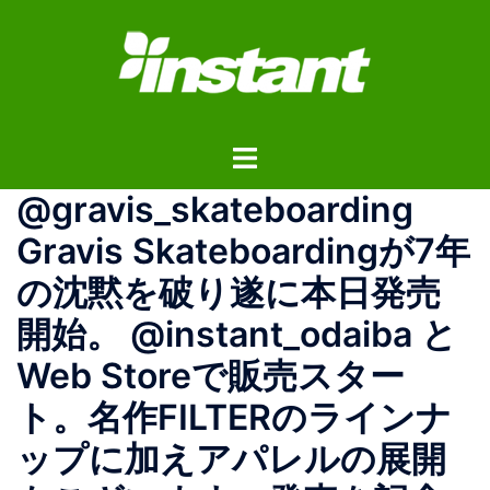
コ
ン
テ
ン
ツ
ト
へ
グ
ス
@gravis_skateboarding
ル
キ
メ
ッ
Gravis Skateboardingが7年
ニ
プ
の沈黙を破り遂に本日発売
ュ
ー
開始。 @instant_odaiba と
Web Storeで販売スター
ト。名作FILTERのラインナ
ップに加えアパレルの展開