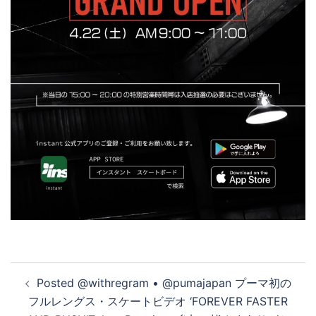
投
Posted @withregram • @pumajapan プーマ初の
稿
フルレングス・スケートビデオ ‘FOREVER FASTER
ナ