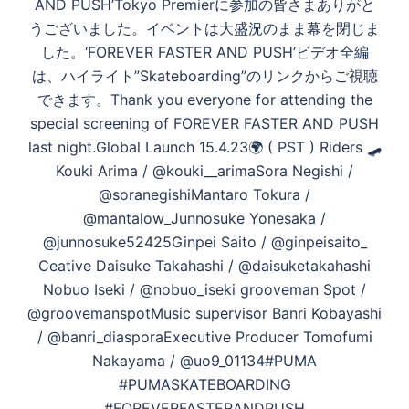
AND PUSH’Tokyo Premierに参加の皆さまありがと
ビ
うございました。イベントは大盛況のまま幕を閉じま
ゲ
した。‘FOREVER FASTER AND PUSH’ビデオ全編
ー
は、ハイライト”Skateboarding”のリンクからご視聴
シ
できます。Thank you everyone for attending the
ョ
special screening of FOREVER FASTER AND PUSH
ン
last night.Global Launch 15.4.23🌍 ( PST ) Riders 🛹
Kouki Arima / @kouki__arimaSora Negishi /
@soranegishiMantaro Tokura /
@mantalow_Junnosuke Yonesaka /
@junnosuke52425Ginpei Saito / @ginpeisaito_
Ceative Daisuke Takahashi / @daisuketakahashi
Nobuo Iseki / @nobuo_iseki grooveman Spot /
@groovemanspotMusic supervisor Banri Kobayashi
/ @banri_diasporaExecutive Producer Tomofumi
Nakayama / @uo9_01134#PUMA
#PUMASKATEBOARDING
#FOREVERFASTERANDPUSH