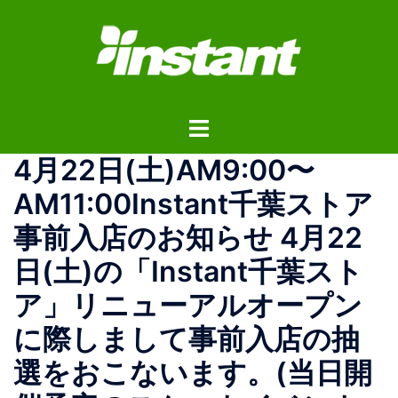
コ
ン
テ
ン
ツ
ト
へ
グ
ス
4月22日(土)AM9:00〜
ル
キ
メ
ッ
AM11:00Instant千葉ストア
ニ
プ
事前入店のお知らせ 4月22
ュ
ー
日(土)の「Instant千葉スト
ア」リニューアルオープン
に際しまして事前入店の抽
選をおこないます。(当日開