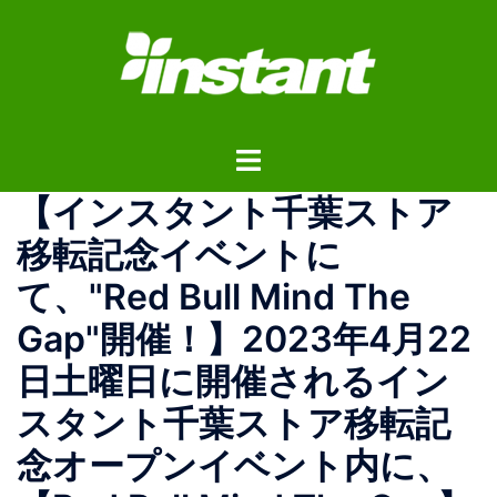
コ
ン
テ
ン
ツ
ト
へ
グ
ス
【インスタント千葉ストア
ル
キ
メ
ッ
移転記念イベントに
ニ
プ
て、"Red Bull Mind The
ュ
ー
Gap"開催！】2023年4月22
日土曜日に開催されるイン
スタント千葉ストア移転記
念オープンイベント内に、