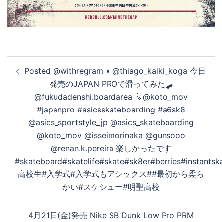
投
Posted @withregram • @thiago_kaiki_koga 今日
稿
発売のJAPAN PROで滑ってみた🛹
ナ
@fukudadenshi.boardarea 🤳@koto_mov
ビ
#japanpro #asicsskateboarding #a6sk8
ゲ
@asics_sportstyle_jp @asics_skateboarding
ー
@koto_mov @isseimorinaka @gunsooo
シ
@renan.k.pereira 楽しかったです
ョ
#skateboard#skatelife#skate#sk8er#berries#instant
ン
高校生#入学式#入学式もアシックス##最初から柔ら
かい#スケシュー#明聖高校
4月21日(金)発売 Nike SB Dunk Low Pro PRM