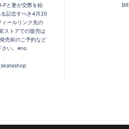
-Pと妻が交際を始
BR
もある記念すべき4月20
フィールリンク先の
浦安ストアでの販売は
、発売前のご予約など
さい。※no
tskateshop