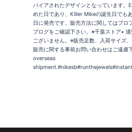
ビ
パイアされたデザインとなっています。El
めた日であり、Killer Mikeの誕生日で
ゲ
日に発売です。販売方法に関してはプロ
ブログをご確認下さい。※千葉ストア• 
ー
ございません。※販売足数、入荷サイズ
シ
販売に関する事前お問い合わせはご遠慮下
overseas
ョ
shipment.#nikesb#runthejewels#instan
ン