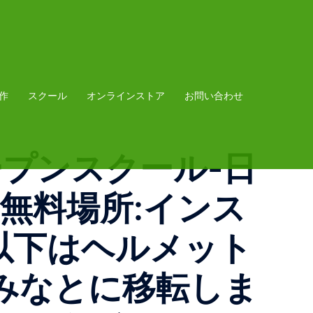
作
スクール
オンラインストア
お問い合わせ
ープンスクール-日
料金:無料場所:インス
生以下はヘルメット
みなとに移転しま