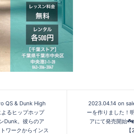
 QS & Dunk High
2023.04.14 o
とEl-Pによるヒップホップ
ーを作りました！明日
ションDunk。彼らのア
アにて発売開始☘️📸 @k
アートワークからインス
【2