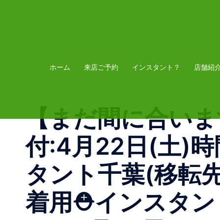
コ
ン
テ
ン
ツ
ホーム
来店ご予約
インスタント？
店舗紹
へ
ス
【まだ間に合います
キ
ッ
付:4月22日(土)時
プ
タント千葉(移転
着用⛑インスタン