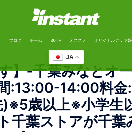
介
ブログ
チーム
30TH
オススメ
オリジナルデッキ製
JA
️️】-千葉みなとオ
間:13:00-14:00
先)※5歳以上※小学
ト千葉ストアが千葉