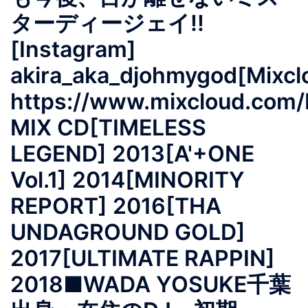
ターディージェイ!!
[Instagram]
akira_aka_djohmygod[Mixcl
https://www.mixcloud.co
MIX CD[TIMELESS
LEGEND] 2013[A'+ONE
Vol.1] 2014[MINORITY
REPORT] 2016[THA
UNDAGROUND GOLD]
2017[ULTIMATE RAPPIN]
2018■WADA YOSUKE千葉