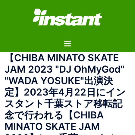
コ
ン
テ
ン
ツ
ト
へ
グ
ス
【CHIBA MINATO SKATE
ル
キ
メ
ッ
JAM 2023 "DJ OhMyGod"
ニ
プ
"WADA YOSUKE"出演決
ュ
ー
定】2023年4月22日にイン
スタント千葉ストア移転記
念で行われる【CHIBA
MINATO SKATE JAM