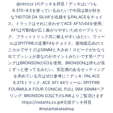
ビ
@obtzzz )のデッキを拝見！デッキはいつも
ゲ
8.375~8.5を使っているみたいで今回は彼が好き
ー
な”HEITOR DA SILVA”が在籍するPALACEをチョイ
シ
ス。トラックはそれに合わせてACE AF1の44を使用。
ョ
AF1は可動域が広く曲がりやすいためカーブトリッ
ン
ク、フラットトリック共に耐えやすいみたい。ウィー
ルはSPITFIREの定番F4をチョイス。接地面広めのコ
ニカルでサイズは56MMと大きめ！スピードがかなり
出てプッシュが楽なのがポイントみたいです笑ベアリ
ングはBRONSONのG3を使用。BRONSONは持ちが良
くずっと使ってるみたい。安定感のあるセッティング
を求めている方はぜひ参考に！デッキ: PALACE
8.375トラック: ACE AF1 44ウィール: SPITFIRE
FOURMULA FOUR CONICAL FULL 99A 56MMベア
リング: BRONSON G3以下のLINKよりご覧頂けます
https://instants.co.jp#元祖デッキ拝見
#instantskateshop