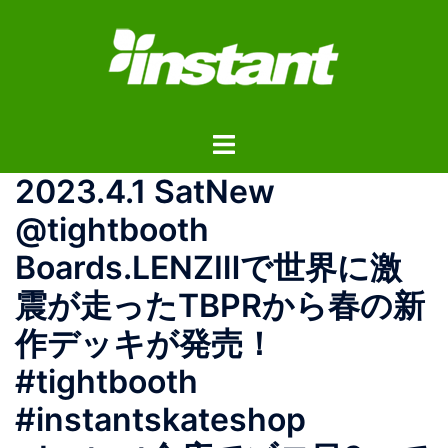
コ
ン
テ
ン
ツ
ト
へ
グ
ス
2023.4.1 SatNew
ル
キ
メ
ッ
@tightbooth
ニ
プ
Boards.LENZⅢで世界に激
ュ
ー
震が走ったTBPRから春の新
作デッキが発売！
#tightbooth
#instantskateshop