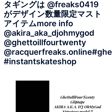
タギングは @freaks0419
がデザイン︎数量限定マスト
アイテム︎more info
@akira_aka_djohmygod
@ghettoillfourtwenty
@racquerfreaks.online#ghet
#instantskateshop