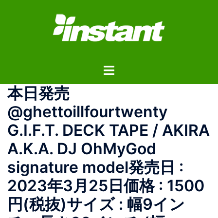
コ
ン
テ
ン
ツ
ト
へ
グ
ス
本日発売
ル
キ
メ
ッ
@ghettoillfourtwenty
ニ
プ
G.I.F.T. DECK TAPE / AKIRA
ュ
ー
A.K.A. DJ OhMyGod
signature model発売日 :
2023年3月25日価格 : 1500
円(税抜)サイズ : 幅9イン