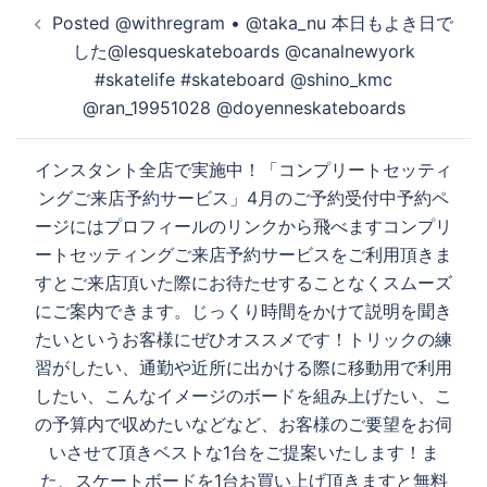
投
Posted @withregram • @taka_nu 本日もよき日で
稿
した@lesqueskateboards @canalnewyork
ナ
#skatelife #skateboard @shino_kmc
ビ
@ran_19951028 @doyenneskateboards
ゲ
ー
インスタント全店で実施中！「コンプリートセッティ
シ
ングご来店予約サービス」4月のご予約受付中予約ペ
ョ
ージにはプロフィールのリンクから飛べますコンプリ
ン
ートセッティングご来店予約サービスをご利用頂きま
すとご来店頂いた際にお待たせすることなくスムーズ
にご案内できます。じっくり時間をかけて説明を聞き
たいというお客様にぜひオススメです！トリックの練
習がしたい、通勤や近所に出かける際に移動用で利用
したい、こんなイメージのボードを組み上げたい、こ
の予算内で収めたいなどなど、お客様のご要望をお伺
いさせて頂きベストな1台をご提案いたします！ま
た、スケートボードを1台お買い上げ頂きますと無料