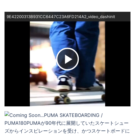
9E42200313B931CC6447C23A6FD214A2_video_dashinit
ビ
デ
オ
を