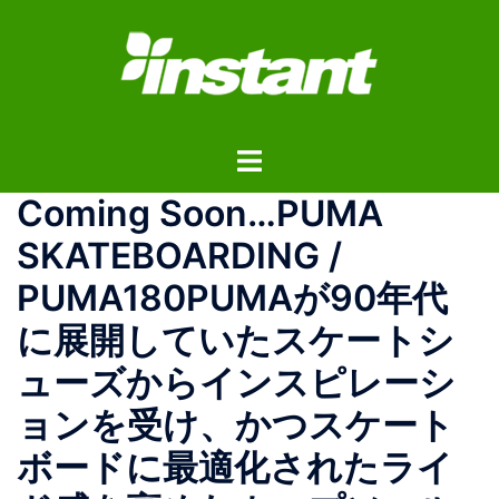
コ
ン
テ
ン
ツ
ト
へ
グ
ス
Coming Soon…PUMA
ル
キ
メ
ッ
SKATEBOARDING /
ニ
プ
PUMA180PUMAが90年代
ュ
ー
に展開していたスケートシ
ューズからインスピレーシ
ョンを受け、かつスケート
ボードに最適化されたライ