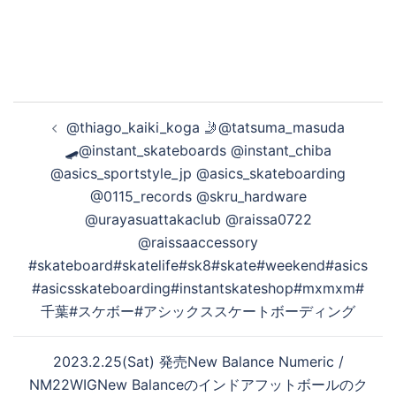
投
@thiago_kaiki_koga 🤳@tatsuma_masuda
稿
🛹️‍@instant_skateboards @instant_chiba
ナ
@asics_sportstyle_jp @asics_skateboarding
ビ
@0115_records @skru_hardware
ゲ
@urayasuattakaclub @raissa0722
ー
@raissaaccessory
シ
#skateboard#skatelife#sk8#skate#weekend#asics
ョ
#asicsskateboarding#instantskateshop#mxmxm#
ン
千葉#スケボー#アシックススケートボーディング
2023.2.25(Sat) 発売New Balance Numeric /
NM22WIGNew Balanceのインドアフットボールのク