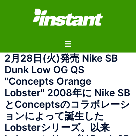
コ
ン
テ
ン
ツ
ト
へ
グ
ス
2月28日(火)発売 Nike SB
ル
キ
メ
ッ
Dunk Low OG QS
ニ
プ
"Concepts Orange
ュ
ー
Lobster" 2008年に Nike SB
とConceptsのコラボレーシ
ョンによって誕生した
Lobsterシリーズ。以来