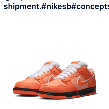
shipment.#nikesb#concept