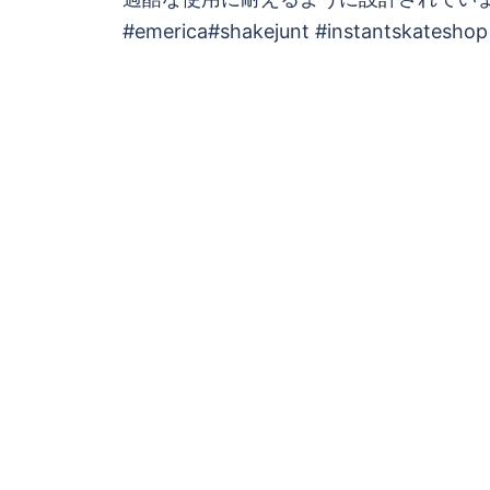
ビ
#emerica#shakejunt #instantskateshop
ゲ
ー
シ
ョ
ン