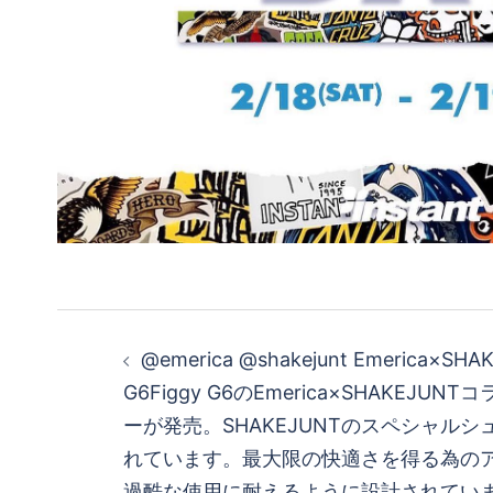
投
@emerica @shakejunt Emerica×SHA
稿
G6Figgy G6のEmerica×SHAKEJU
ーが発売。SHAKEJUNTのスペシャル
ナ
れています。最大限の快適さを得る為の
過酷な使用に耐えるように設計されてい