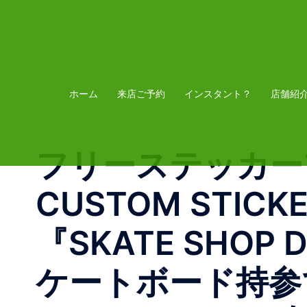
コ
ン
テ
ン
ツ
ホーム
来店ご予約
インスタント？
店舗紹
へ
ス
フリーステッカープレ
キ
ッ
CUSTOM STIC
プ
『SKATE SHOP
ケートボード持参