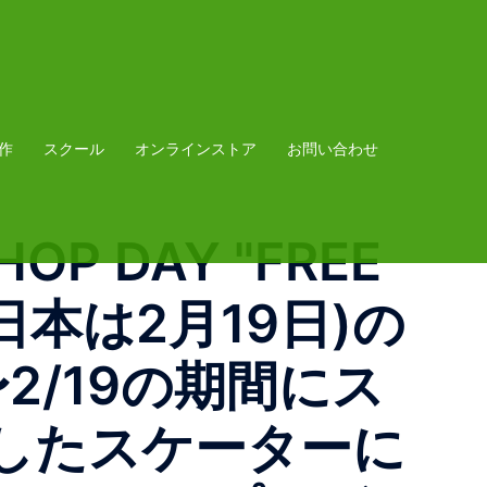
作
スクール
オンラインストア
お問い合わせ
 DAY "FREE
(日本は2月19日)の
8〜2/19の期間にス
したスケーターに