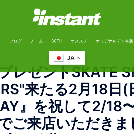
介
ブログ
チーム
30TH
オススメ
オリジナルデッキ製
JA
ゼントSKATE SHOP
KERS"来たる2月18日
 DAY』を祝して2/1
でご来店いただきま