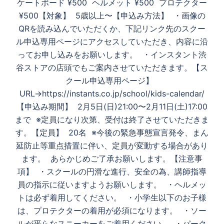
ケートボード ¥500 ヘルメット ¥500 プロテクター
¥500【対象】 5歳以上〜【申込み方法】 ・画像の
QRを読み込んでいただくか、下記リンク先のスクー
ル申込専用ページにアクセスしていただき、内容に沿
ってお申し込みをお願いします。 ・インスタント渋
谷ストアの店頭でもご案内させていただきます。【ス
クール申込専用ページ】
URL→https://instants.co.jp/school/kids-calendar/
【申込み期間】 2月5日(日)21:00〜2月11日(土)17:00
まで ※定員になり次第、受付は終了させていただきま
す。【定員】 20名 ※今後の緊急事態宣言発令、まん
延防止等重点措置に伴い、定員が変動する場合があり
ます。 あらかじめご了承お願いします。【注意事
項】 ・スクールの円滑な進行、安全の為、講師指導
員の指示に従いますようお願いします。 ・ヘルメッ
トは必ず着用してください。 ・小学生以下のお子様
は、プロテクターの着用が必須になります。 ・ソー
ルが平らなスニーカーをご着用ください。 ・パーク