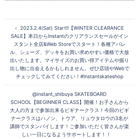
投
2023.2.4(Sat) Start!!【WINTER CLEARANCE
稿
SALE】本日からInstantのクリアランスセールがイン
ナ
スタント全店&Web Storeでスタート！各種アパレ
ビ
ル、シューズ、デッキをお買い求めやすい価格で大放
ゲ
出いたします。マイサイズのお買い得アイテムや掘り
ー
出し物に出会えるかもしれません。ぜひ店頭やWebで
シ
チェックしてみてください！#Instantskateshop
ョ
ン
@instant_shibuya SKATEBOARD
SCHOOL【BEGINNER CLASS】開催！お子さんから
大人の方まで参加出来るビギナークラス！今回のビギ
ナークラスはハノン、トウア、リュウタロウの3名が
講師でスタンバイします！ご参加いただく皆さんが楽
しい一日になるようサポートします！！