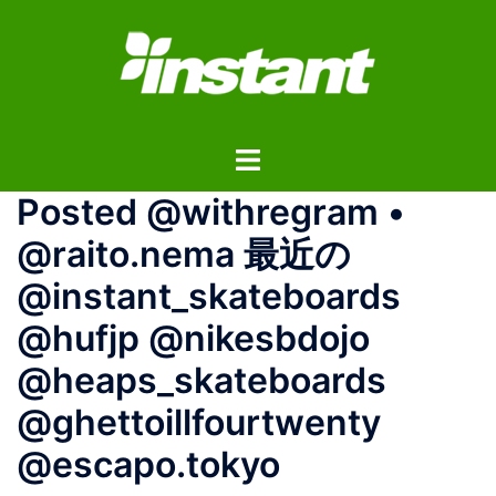
コ
ン
テ
ン
ツ
ト
へ
グ
ス
Posted @withregram •
ル
キ
メ
ッ
@raito.nema 最近の️️️
ニ
プ
@instant_skateboards
ュ
ー
@hufjp @nikesbdojo
@heaps_skateboards
@ghettoillfourtwenty
@escapo.tokyo