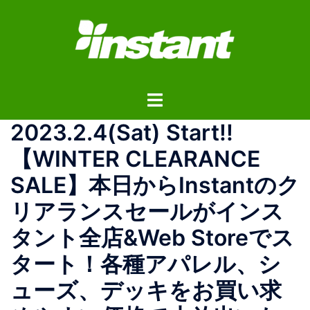
コ
ン
テ
ン
ツ
ト
へ
グ
ス
2023.2.4(Sat) Start!!
ル
キ
メ
ッ
【WINTER CLEARANCE
ニ
プ
SALE】本日からInstantのク
ュ
ー
リアランスセールがインス
タント全店&Web Storeでス
タート！各種アパレル、シ
ューズ、デッキをお買い求