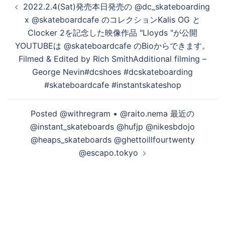
2022.2.4(Sat)発売本日発売の @dc_skateboarding
稿
x @skateboardcafe のコレクションKalis OG と
ナ
Clocker 2を記念した映像作品 "Lloyds "が公開
ビ
YOUTUBEは @skateboardcafe のBioからできます。
ゲ
Filmed & Edited by Rich SmithAdditional filming –
ー
George Nevin#dcshoes #dcskateboarding
シ
#skateboardcafe #instantskateshop
ョ
ン
Posted @withregram • @raito.nema 最近の️️️
@instant_skateboards @hufjp @nikesbdojo
@heaps_skateboards @ghettoillfourtwenty
@escapo.tokyo