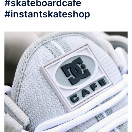
#skateboardcafe
#instantskateshop