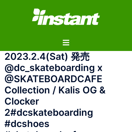
コ
ン
テ
ン
ツ
ト
へ
グ
ス
2023.2.4(Sat) 発売
ル
キ
メ
ッ
@dc_skateboarding x
ニ
プ
@SKATEBOARDCAFE
ュ
ー
Collection / Kalis OG &
Clocker
2#dcskateboarding
#dcshoes