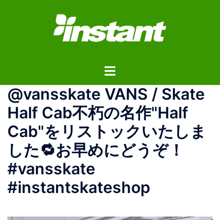
コ
ン
テ
ン
ツ
ト
へ
グ
ス
@vansskate VANS / Skate
ル
キ
メ
ッ
Half Cab不朽の名作"Half
ニ
プ
Cab"をリストックいたしま
ュ
ー
した🔁お早めにどうぞ！
#vansskate
#instantskateshop