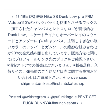
投
を
1月19日(木)発売 Nike SB Dunk Low pro PRM
稿
"Adobe"90'sのバックパックを彷彿とさせるワックス
ナ
加工されたキャンバスとレトロなロゴが特徴的な
再
ビ
Dunk Low。スケートライクなオーバーレイのスウェ
ゲ
ードとアンダーレイのキャンバス、主張しすぎない淡
ー
いカラーのアッパーとガムソールの絶妙な組み合わせ
生
シ
が90'sの空気感を醸し出しています。販売方法に関し
ョ
てはプロフィールリンク先のブログをご確認下さい。
ン
す
※浦安ストアでの販売はございません。※販売足数、入
荷サイズ、発売前のご予約など販売に関する事前お問
い合わせはご遠慮下さい。※no overseas
る
shipment.#nikesb#instantskateshop
Posted @withregram • @yufuckingdie BENT GET
BUCK BUNNY🐇#munchiespark