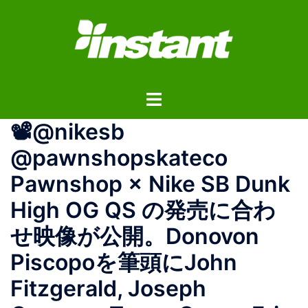
コ
ン
テ
ン
ツ
ト
へ
グ
ス
📽@nikesb
ル
キ
メ
ッ
@pawnshopskateco
ニ
プ
Pawnshop × Nike SB Dunk
ュ
ー
High OG QS の発売に合わ
せ映像が公開。Donovon
Piscopoを筆頭にJohn
Fitzgerald, Joseph