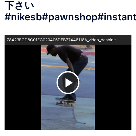
下さい
#nikesb#pawnshop#instan
78423ECD8C01EC020406DEB77448118A_video_dashinit
ビ
デ
オ