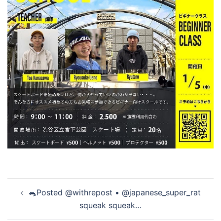
投
🐀Posted @withrepost • @japanese_super_rat
稿
squeak squeak…
ナ