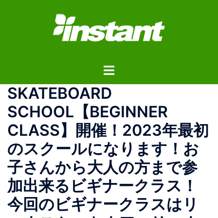
コ
ン
テ
ン
ツ
ト
へ
グ
ス
SKATEBOARD
ル
キ
メ
ッ
SCHOOL【BEGINNER
ニ
プ
CLASS】開催！2023年最初
ュ
ー
のスクールになります！お
子さんから大人の方まで参
加出来るビギナークラス！
今回のビギナークラスはリ