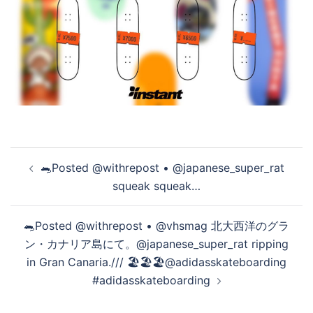
投
🐀Posted @withrepost • @japanese_super_rat
稿
squeak squeak…
ナ
ビ
🐀️Posted @withrepost • @vhsmag 北大西洋のグラ
ゲ
ン・カナリア島にて。@japanese_super_rat ripping
ー
in Gran Canaria./// 🏖️🏖️🏖️@adidasskateboarding
シ
#adidasskateboarding
ョ
ン