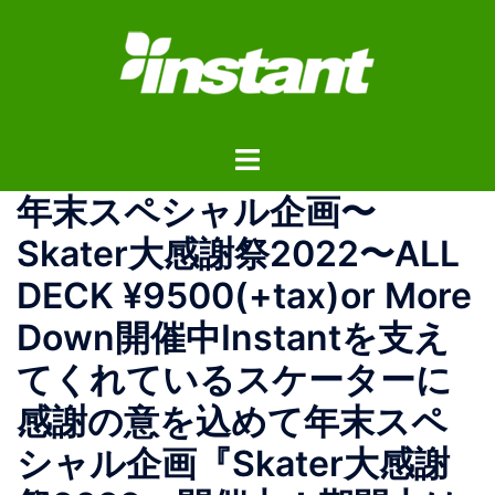
コ
ン
テ
ン
ツ
ト
へ
グ
ス
️年末スペシャル企画️〜
ル
キ
メ
ッ
Skater大感謝祭2022〜ALL
ニ
プ
DECK ¥9500(+tax)or More
ュ
ー
Down️開催中Instantを支え
てくれているスケーターに
感謝の意を込めて年末スペ
シャル企画『Skater大感謝