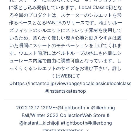
シ
に落とし込み発信していきます。Local Classic初とな
ョ
る今回のプロダクトは、スケーターのシルエットを形
ン
作るベースとなるPANTSのリリースです。程よいルー
ズフィットのシルエットにストレッチ素材を使用して
いるため、柔らかく優しい履き心地と動きやすさは履
いた瞬間にスケートのモチベーションを上げてくれま
す。ウエスト箇所にはベルトループの他にも内側にシ
ューレース内臓で自由に調整可能となっています。し
っくりくるシルエットのサイズをお選び下さい。詳し
くはWEBにて
↓https://instantsb.jp/view/page/localclassic#localclass
#instantskateshop
2022.12.17 12PM〜@tightbooth × @illerbong
Fall/Winter 2022 CollectionWeb Store &
@instant__kichijoji #tightbooth#killerbong
#instantskateshop