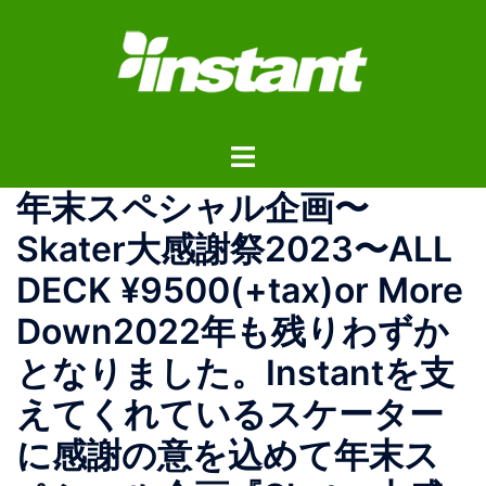
コ
ン
テ
ン
ツ
ト
へ
グ
ス
️年末スペシャル企画️〜
ル
キ
メ
ッ
Skater大感謝祭2023〜ALL
ニ
プ
DECK ¥9500(+tax)or More
ュ
ー
Down️2022年も残りわずか
となりました。Instantを支
えてくれているスケーター
に感謝の意を込めて年末ス