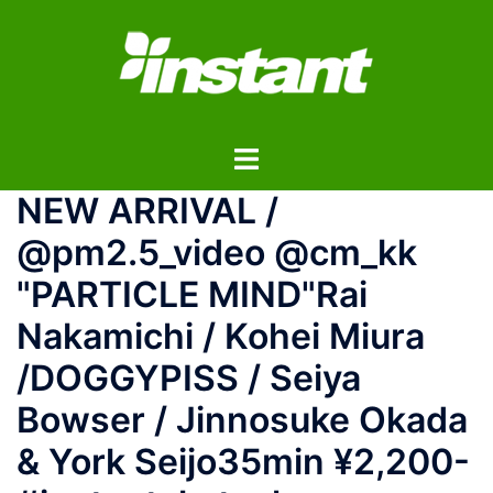
コ
ン
テ
ン
ツ
ト
へ
グ
ス
NEW ARRIVAL /
ル
キ
メ
ッ
@pm2.5_video @cm_kk
ニ
プ
"PARTICLE MIND"Rai
ュ
ー
Nakamichi / Kohei Miura
/DOGGYPISS / Seiya
Bowser / Jinnosuke Okada
& York Seijo35min ¥2,200-