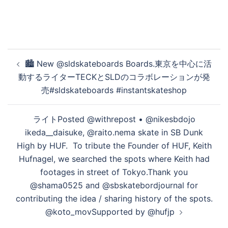
投
🏙️ New @sldskateboards Boards.東京を中心に活
稿
動するライターTECKとSLDのコラボレーションが発
ナ
売#sldskateboards #instantskateshop
ビ
ゲ
ライトPosted @withrepost • @nikesbdojo
ー
ikeda__daisuke, @raito.nema skate in SB Dunk
シ
High by HUF. To tribute the Founder of HUF, Keith
ョ
Hufnagel, we searched the spots where Keith had
ン
footages in street of Tokyo.Thank you
@shama0525 and @sbskatebordjournal for
contributing the idea / sharing history of the spots.
@koto_movSupported by @hufjp