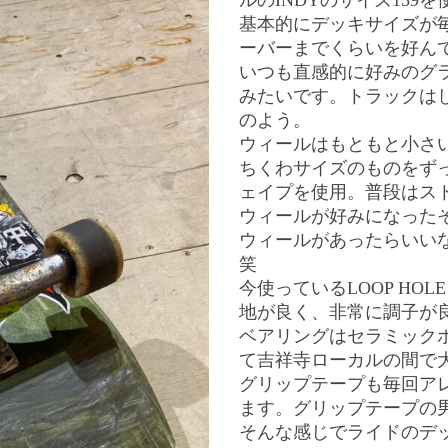
ルのINDYのサイズ159を
基本的にデッキサイズが毎
ーバーまでくらいを好ん
いつも直感的に好みのグ
みたいです。トラックはし
のよう。
ウィールはもともと小さ
ちくわサイズのものをず
ェイプを使用。普段はス
ウィールが好みになったそ
ウィールがあったらいい
笑
今使っているLOOP H
地が良く、非常に調子が
ベアリングはセラミックボー
て吉祥寺ローカルの間で
グリップテープも毎回ア
ます。グリップテープの
そんな感じでライドのデッ