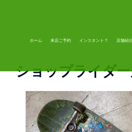
コ
ン
テ
ン
ツ
ホーム
来店ご予約
インスタント？
店舗紹
へ
ス
ショップライダー
キ
ッ
プ