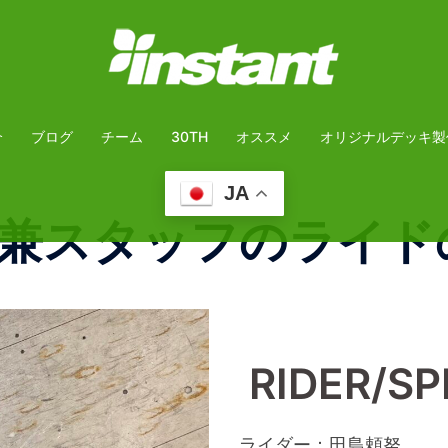
介
ブログ
チーム
30TH
オススメ
オリジナルデッキ製
JA
兼スタッフのライド
RIDER/S
ライダー：田島頼努