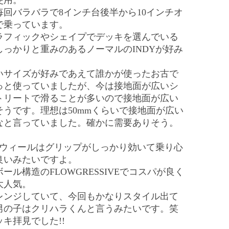
使用。
回バラバラで8インチ台後半から10インチオ
で乗っています。
ラフィックやシェイプでデッキを選んでいる
っかりと重みのあるノーマルのINDYが好み
いサイズが好みであえて誰かが使ったお古で
っと使っていましたが、今は接地面が広いシ
トリートで滑ることが多いので接地面が広い
うです。理想は50mmくらいで接地面が広い
なと言っていました。確かに需要ありそう。
OLEウィールはグリップがしっかり効いて乗り心
良いみたいですよ。
ル構造のFLOWGRESSIVEでコスパが良く
大人気。
レンジしていて、今回もかなりスタイル出て
男の子はクリハラくんと言うみたいです。笑
キ拝見でした!!