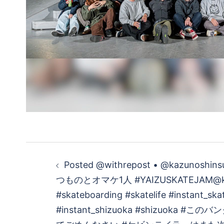
投
Posted @withrepost • @kazunosh
稿
つものとオマケ1人 #YAIZUSKATEJAM@ke
#skateboarding #skatelife #instant_sk
ナ
#instant_shizuoka #shizuoka 