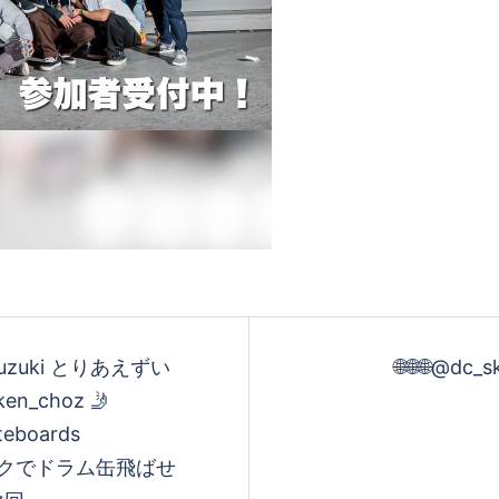
insuzuki とりあえずい
🌐🌐🌐@dc_
n_choz 🤳
ateboards
#このバンクでドラム缶飛ばせ