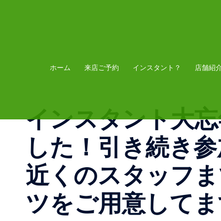
コ
ン
テ
ン
ツ
ホーム
来店ご予約
インスタント？
店舗紹
へ
ス
インスタント大忘
キ
ッ
した！引き続き参
プ
近くのスタッフま
ツをご用意してま