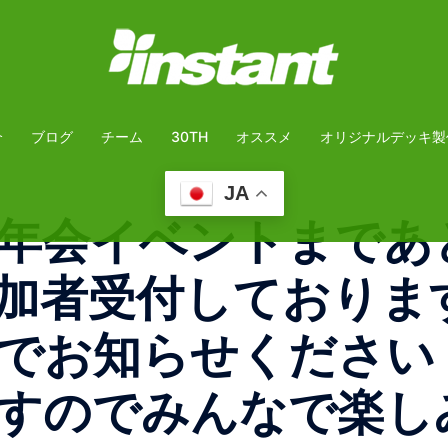
介
ブログ
チーム
30TH
オススメ
オリジナルデッキ製
JA
年会イベントまであ
加者受付しておりま
でお知らせください
すのでみんなで楽し