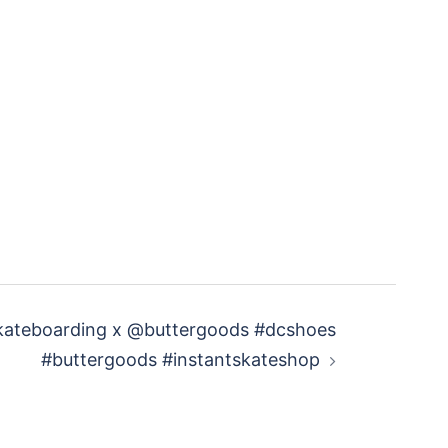
skateboarding x @buttergoods #dcshoes
#buttergoods #instantskateshop