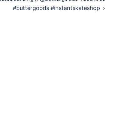
#buttergoods #instantskateshop