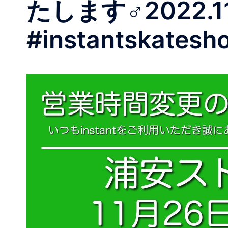
たします‍♂️2022.
#instantskatesh