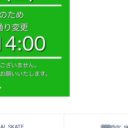
 SKATE
🌐🌐🌐@dc_