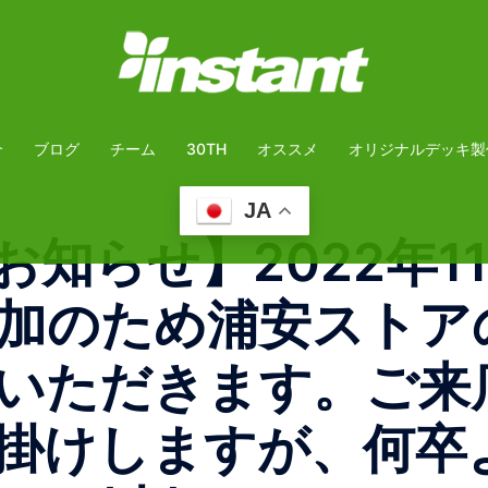
介
ブログ
チーム
30TH
オススメ
オリジナルデッキ製
JA
知らせ】2022年1
加のため浦安ストア
いただきます。ご来
掛けしますが、何卒