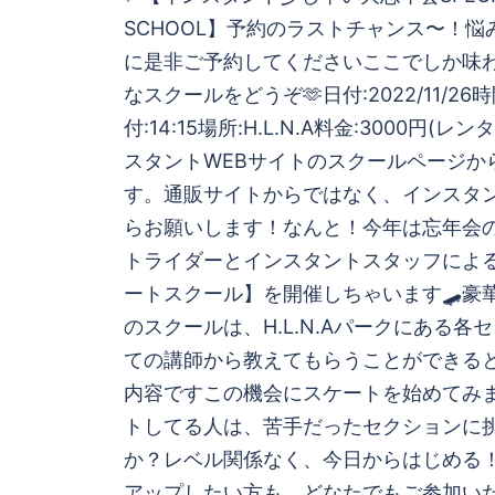
稿
SCHOOL】予約のラストチャンス〜！
に是非ご予約してください️‍ここでしか味
ナ
なスクールをどうぞ🫶日付:2022/11/26時間:
ビ
付:14:15場所:H.L.N.A料金:3000円(レ
スタントWEBサイトのスクールページか
ゲ
す。️通販サイトからではなく、インスタ
らお願いします！なんと！今年は忘年会
ー
トライダーとインスタントスタッフによ
シ
ートスクール】を開催しちゃいます🛹豪
のスクールは、H.L.N.Aパークにある各
ョ
ての講師から教えてもらうことができる
内容ですこの機会にスケートを始めてみま
ン
トしてる人は、苦手だったセクションに
か？レベル関係なく、今日からはじめる
アップしたい方も、どなたでもご参加い