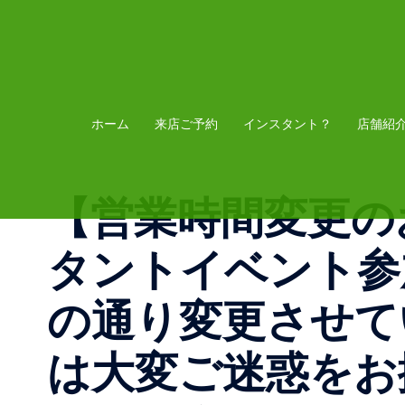
コ
ン
テ
ン
ツ
ホーム
来店ご予約
インスタント？
店舗紹
へ
ス
【営業時間変更のお
キ
ッ
タントイベント参
プ
の通り変更させて
は大変ご迷惑をお