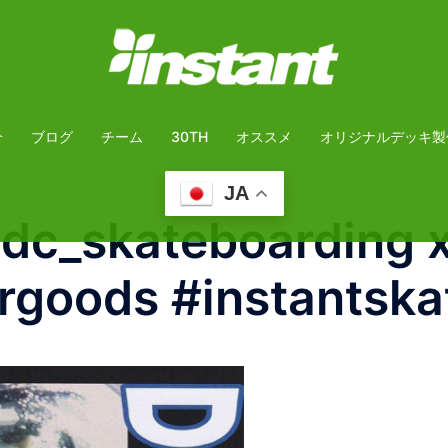
介
ブログ
チーム
30TH
オススメ
オリジナルデッキ製
JA
c_skateboarding x
rgoods #instantsk