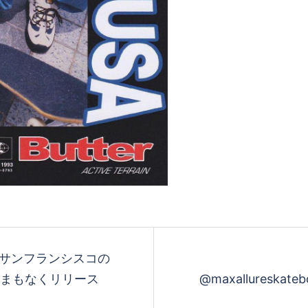
ards.サンフランシスコの
がまもなくリリース
@maxallureskate