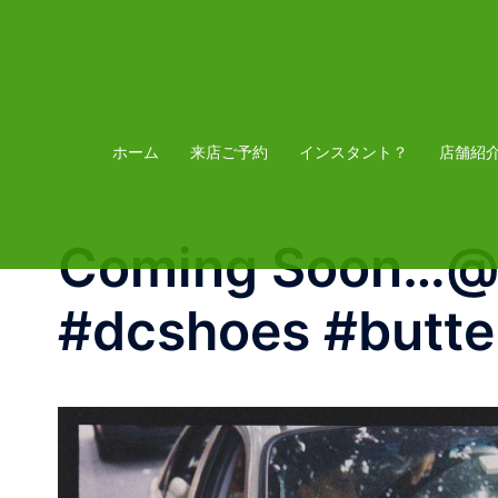
コ
ン
テ
ン
ツ
ホーム
来店ご予約
インスタント？
店舗紹
へ
ス
Coming Soon…@d
キ
ッ
#dcshoes #butte
プ