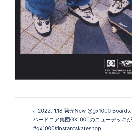
投
2022.11.18 発売New @gx1000 Bo
稿
ハードコア集団GX1000のニューデッキ
#gx1000#instantskateshop