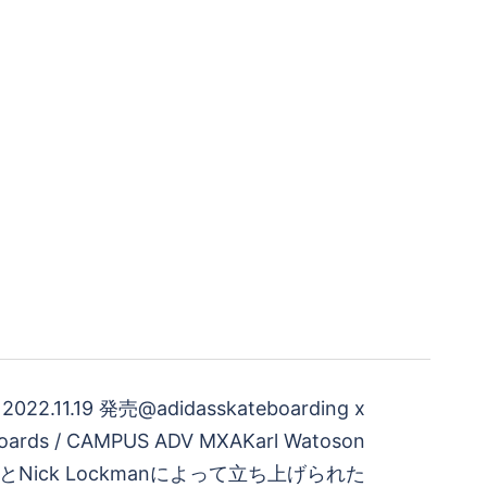
2022.11.19 発売@adidasskateboarding x
boards / CAMPUS ADV MXAKarl Watoson
とNick Lockmanによって立ち上げられた