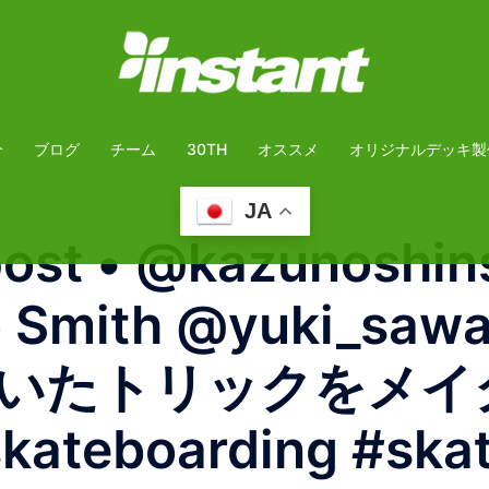
介
ブログ
チーム
30TH
オススメ
オリジナルデッキ製
JA
post • @kazunosh
 to Smith @yuki_s
いたトリックをメイ
boarding #skate