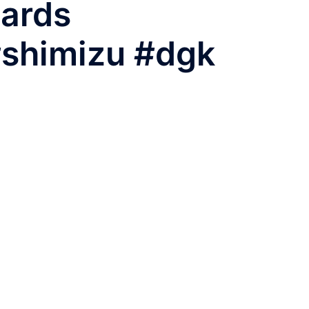
oards
#shimizu #dgk