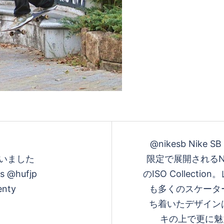
@nikesb Nike
ございました
限定で展開されるNik
s @hufjp
のISO Collec
enty
も多くのスケータ
ち着いたデザイン
キの上で更に魅力が