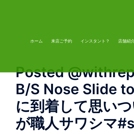
コ
ン
テ
ン
ツ
ホーム
来店ご予約
インスタント？
店舗紹
へ
ス
Posted @withre
キ
ッ
B/S Nose Slide
プ
に到着して思いつ
が職人サワシマ#skate