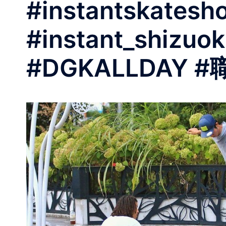
#instantskatesh
#instant_shizuo
#DGKALLDAY #