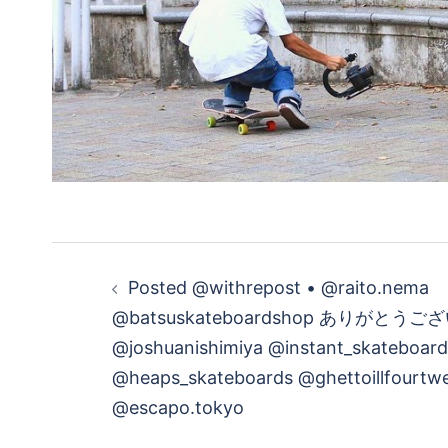
投
Posted @withrepost • @raito.nema
稿
@batsuskateboardshop ありがとう
@joshuanishimiya @instant_skateboard
ナ
@heaps_skateboards @ghettoillfourtw
ビ
@escapo.tokyo