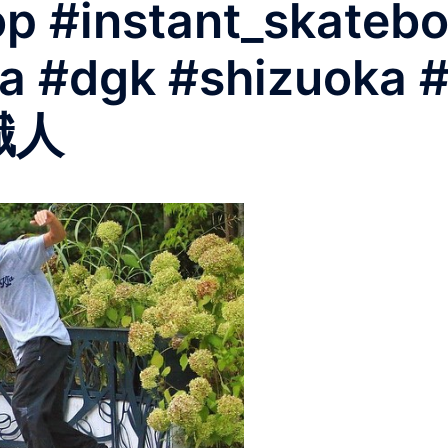
op #instant_skateb
ka #dgk #shizuoka 
職人